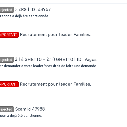
3.2RG | ID : 48957
.
ejected
ersonne a déjà été sanctionnée.
Recrutement pour leader Families
.
IMPORTANT
2.14 GHETTO + 2.10 GHETTO | ID : Vagos
.
ejected
llez demander à votre leader/bras droit de faire une demande.
Recrutement pour leader Families
.
IMPORTANT
Scam id 49988
.
ejected
ueur a déjà été sanctionné.