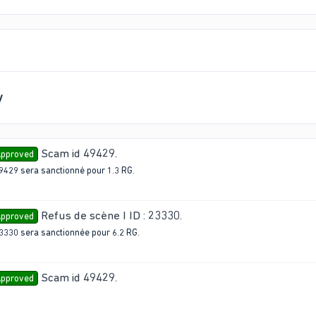
y
Scam id 49429
.
pproved
 49429 sera sanctionné pour 1.3 RG.
Refus de scène I ID : 23330
.
pproved
 23330 sera sanctionnée pour 6.2 RG.
Scam id 49429
.
pproved