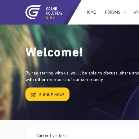
HOME
FORUMS
WH
Welcome!
By registering with us, you'll be able to discuss, share a
with other members of our community.
SIGNUP NOW!
Current visitors