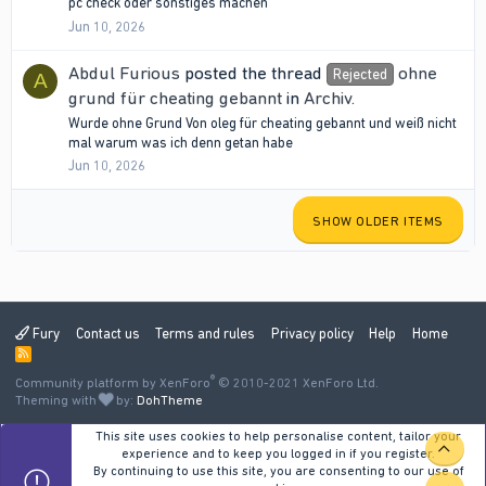
pc check oder sonstiges machen
Jun 10, 2026
Abdul Furious
posted the thread
ohne
Rejected
A
grund für cheating gebannt
in
Archiv
.
Wurde ohne Grund Von oleg für cheating gebannt und weiß nicht
mal warum was ich denn getan habe
Jun 10, 2026
SHOW OLDER ITEMS
Fury
Contact us
Terms and rules
Privacy policy
Help
Home
R
S
®
Community platform by XenForo
S
© 2010-2021 XenForo Ltd.
Theming with
by:
DohTheme
This site uses cookies to help personalise content, tailor your
TOP
experience and to keep you logged in if you register.
By continuing to use this site, you are consenting to our use of