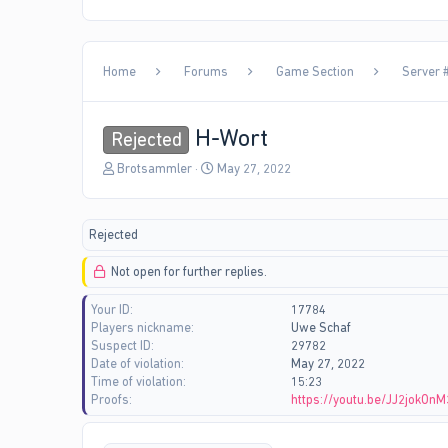
Home
Forums
Game Section
Server #
H-Wort
Rejected
T
S
Brotsammler
May 27, 2022
h
t
r
a
e
r
Rejected
a
t
d
d
Not open for further replies.
s
a
t
t
Your ID
17784
a
e
Players nickname
Uwe Schaf
r
Suspect ID
29782
t
Date of violation
May 27, 2022
e
Time of violation
15:23
r
Proofs
https://youtu.be/JJ2jokOn