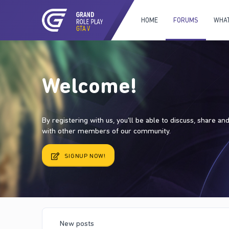
HOME
FORUMS
WHAT
Welcome!
By registering with us, you'll be able to discuss, share a
with other members of our community.
SIGNUP NOW!
New posts