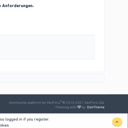
ie Anforderungen.
®
Community platform by XenForo
© 2010-2021 XenForo Ltd.
Theming with
by:
DohTheme
u logged in if you register.
TOP
okies.