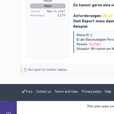
Player
Du kannst gerne eine n
Player
Joined
Nov 14, 2021
Anforderungen:
DE 03 
Messages
2,275
Dein Report muss dan
Beispiel:
Meine ID: 8
ID der Beschuldigten Pers
Beweis:
YouTube
Situation: Wir waren am W
Not open for further replies.
Fury
Contact us
Terms and rules
Privacy policy
Help
This site uses co