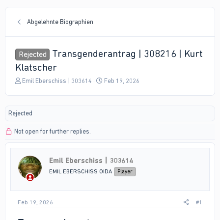
Abgelehnte Biographien
Transgenderantrag | 308216 | Kurt
Rejected
Klatscher
T
S
Emil Eberschiss | 303614
Feb 19, 2026
h
t
r
a
e
r
Rejected
a
t
d
d
Not open for further replies.
s
a
t
t
a
e
r
Emil Eberschiss | 303614
t
EMIL EBERSCHISS OIDA
Player
e
r
Feb 19, 2026
#1