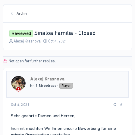
Archiv
Sinaloa Familia - Closed
Reviewed
T
S
Alexej Krasnova
Oct 4, 2021
h
t
r
a
e
r
Not open for further replies.
a
t
d
d
s
a
Alexej Krasnova
t
t
a
e
Nr. 1 Streetracer
Player
r
t
e
Oct 4, 2021
#1
r
Sehr geehrte Damen und Herren,
hiermit möchten Wir Ihnen unsere Bewerbung für eine
private Organisation vorstellen.