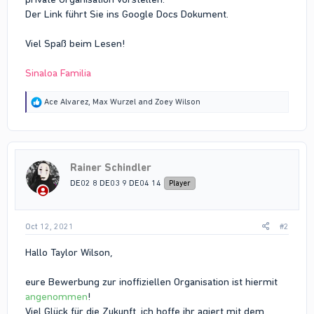
Der Link führt Sie ins Google Docs Dokument.
Viel Spaß beim Lesen!
Sinaloa Familia
R
Ace Alvarez
,
Max Wurzel
and
Zoey Wilson
e
a
c
t
i
Rainer Schindler
o
n
DE02 8 DE03 9 DE04 14
Player
s
:
Oct 12, 2021
#2
Hallo Taylor Wilson,
eure Bewerbung zur inoffiziellen Organisation ist hiermit
angenommen
!
Viel Glück für die Zukunft, ich hoffe ihr agiert mit dem