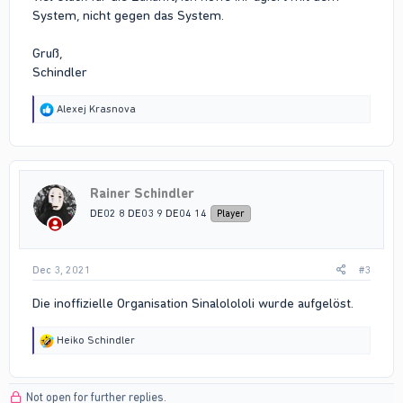
System, nicht gegen das System.
Gruß,
Schindler
R
Alexej Krasnova
e
a
c
t
i
Rainer Schindler
o
n
DE02 8 DE03 9 DE04 14
Player
s
:
Dec 3, 2021
#3
Die inoffizielle Organisation Sinalolololi wurde aufgelöst.
R
Heiko Schindler
e
a
c
Not open for further replies.
t