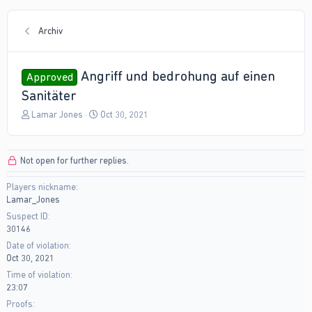
Archiv
Angriff und bedrohung auf einen
Approved
Sanitäter
T
S
Lamar Jones
Oct 30, 2021
h
t
r
a
e
r
Not open for further replies.
a
t
d
d
Players nickname
s
a
Lamar_Jones
t
t
a
e
Suspect ID
r
30146
t
Date of violation
e
Oct 30, 2021
r
Time of violation
23:07
Proofs