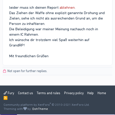
leider muss ich deinen Report
ablehnen
.
Das Ziehen der Waffe ohne explizit genannte Drohung und
Zielen, sehe ich nicht als ausreichenden Grund an, um die
Person zu inhaftieren.
Die Beleidigung war meiner Meinung nachauch noch in
einem IC Rahmen.
Ich wünsche dir trotzdem viel Spaß weiterhin auf
GrandRP!
Mit freundlichen Grüßen
Not open for further replies.
Fury
Contact us
Terms and rules
Privacy policy
Help
Home
R
S
®
Community platform by XenForo
S
© 2010-2021 XenForo Ltd.
Theming with
by:
DohTheme