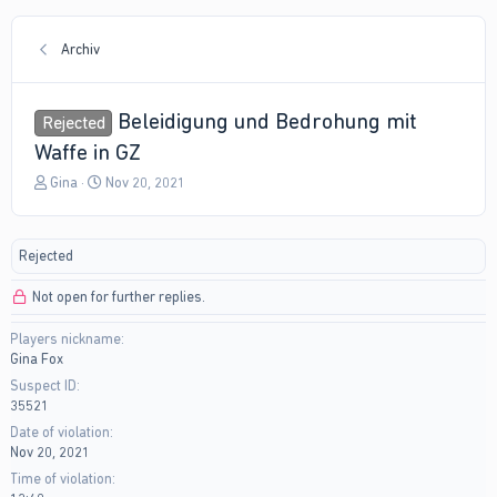
Archiv
Beleidigung und Bedrohung mit
Rejected
Waffe in GZ
T
S
Gina
Nov 20, 2021
h
t
r
a
e
r
Rejected
a
t
d
d
Not open for further replies.
s
a
t
t
Players nickname
a
e
Gina Fox
r
t
Suspect ID
e
35521
r
Date of violation
Nov 20, 2021
Time of violation