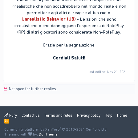
irrealistiche che non accadrebbero nel mondo reale e non
permettere agli altri di reagire al tuo ruolo.
Unrealistic Behavior (UB)
- Le azioni che sono
irrealistiche o che danneggiano l'esperienza di RolePlay
(RP) di altri giocatori sono considerate Non-RolePlay.
Grazie per la segnalazione.
Cordiali Saluti!
Last edited:
Nov 21, 2021
Not open for further replies.
Fury
Contact us
Terms and rules
Privacy policy
Help
Home
R
S
®
Community platform by XenForo
S
© 2010-2021 XenForo Ltd.
Theming with
by:
DohTheme