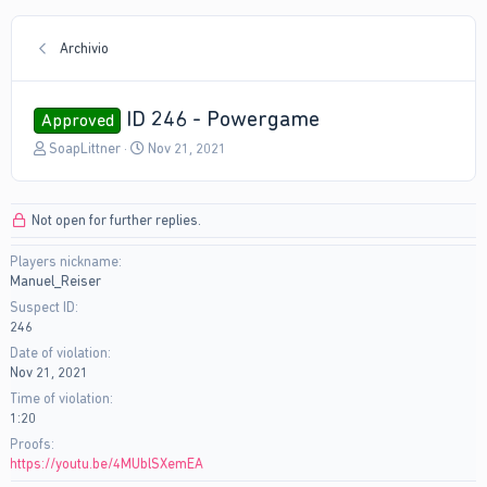
Archivio
ID 246 - Powergame
Approved
T
S
SoapLittner
Nov 21, 2021
h
t
r
a
e
r
Not open for further replies.
a
t
d
d
Players nickname
s
a
Manuel_Reiser
t
t
a
e
Suspect ID
r
246
t
Date of violation
e
Nov 21, 2021
r
Time of violation
1:20
Proofs
https://youtu.be/4MUblSXemEA