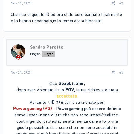
Nov 21, 2021
#2
Classico di questo ID ed era stato pure bannato finalmente
e lo hanno risbannato,io lo terrei a vita bloccato.
Sandro Perotto
Player
Player
Nov 21, 2021
#3
Ciao
SoapLittner,
dopo aver visionato il tuo
POV
, la tua richiesta è stata
accettata
.
Pertanto, l'
ID 246
verrà sanzionato per:
Powergaming (PG)
- Powergaming può essere definito
come l'esecuzione di atti che non sono umani/realistici;
costringendo il roleplay su altri senza dare a loro una
giusta possibilità; fare cose che non sono accadute in
modo che si può beneficiare di esse. Compiere azioni