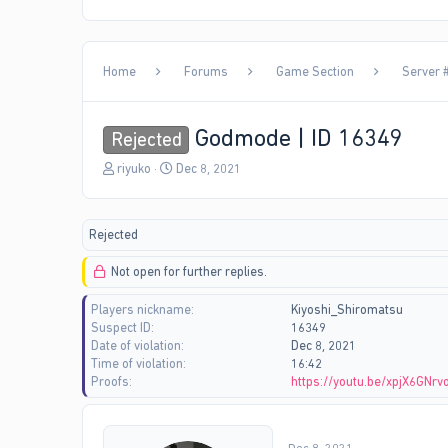
Home
Forums
Game Section
Server #
Godmode | ID 16349
Rejected
T
S
riyuko
Dec 8, 2021
h
t
r
a
e
r
Rejected
a
t
d
d
Not open for further replies.
s
a
t
t
Players nickname
Kiyoshi_Shiromatsu
a
e
Suspect ID
16349
r
Date of violation
Dec 8, 2021
t
Time of violation
16:42
e
Proofs
https://youtu.be/xpjX6GNrv
r