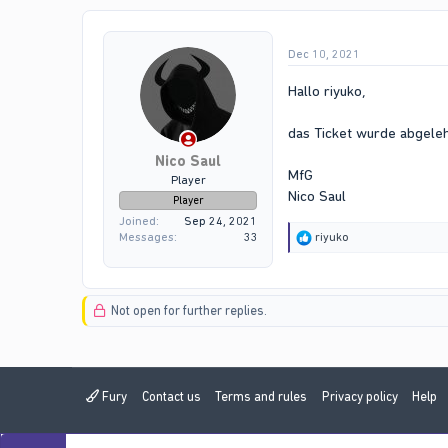
t
i
o
Dec 10, 2021
n
s
:
Hallo riyuko,
das Ticket wurde abgele
Nico Saul
MfG
Player
Nico Saul
Player
Joined
Sep 24, 2021
R
Messages
33
riyuko
e
a
c
t
Not open for further replies.
i
o
n
s
:
Fury
Contact us
Terms and rules
Privacy policy
Help