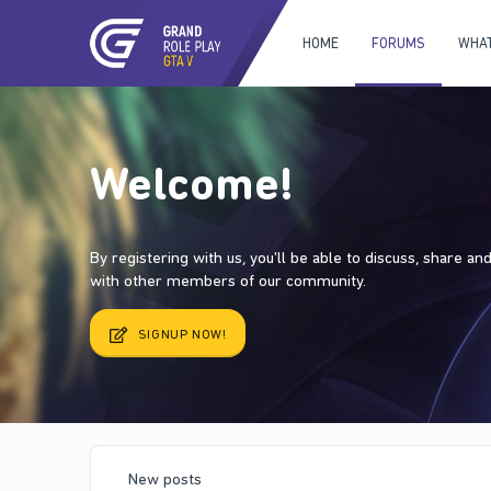
HOME
FORUMS
WHAT
Welcome!
By registering with us, you'll be able to discuss, share a
with other members of our community.
SIGNUP NOW!
New posts