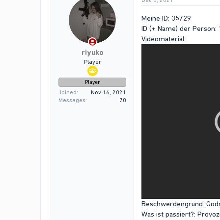
Dec 8, 2021
Meine ID: 35729
ID (+ Name) der Person:
Videomaterial:
riyuko
Player
Player
Joined
Nov 16, 2021
Messages
70
Beschwerdengrund: Go
Was ist passiert?: Provoz