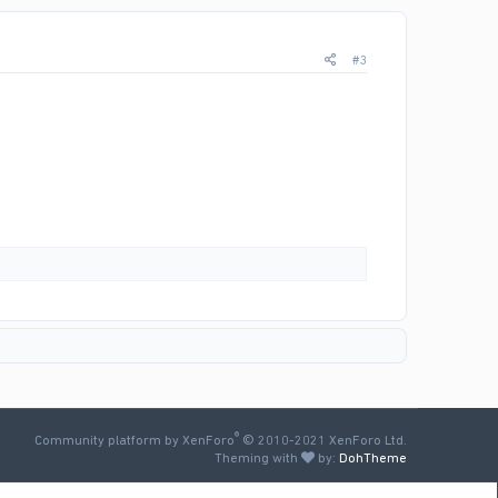
#3
®
Community platform by XenForo
© 2010-2021 XenForo Ltd.
Theming with
by:
DohTheme