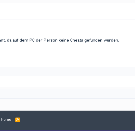
hnt, da auf dem PC der Person keine Cheats gefunden wurden.
Home
R
S
S