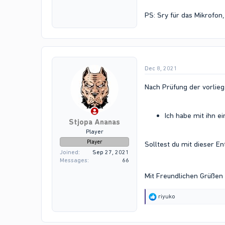
PS: Sry für das Mikrofon
Dec 8, 2021
Nach Prüfung der vorlieg
Ich habe mit ihn e
Stjopa Ananas
Player
Player
Solltest du mit dieser 
Joined
Sep 27, 2021
Messages
66
Mit Freundlichen Grüßen 
R
riyuko
e
a
c