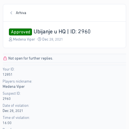
Arhiva
Ubijanje u HQ | ID: 2960
Approved
T
S
Medena Viper
Dec 28, 2021
h
t
r
a
e
r
Not open for further replies.
a
t
d
d
Your ID
s
a
12851
t
t
a
e
Players nickname
r
Medena Viper
t
Suspect ID
e
2960
r
Date of violation
Dec 28, 2021
Time of violation
16:00