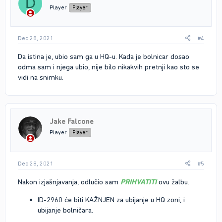
D
Player
Player
Dec 28, 2021
#4
Da istina je, ubio sam ga u HQ-u. Kada je bolnicar dosao
odma sam i njega ubio, nije bilo nikakvih pretnji kao sto se
vidi na snimku.
Jake Falcone
Player
Player
Dec 28, 2021
#5
Nakon izjašnjavanja, odlučio sam
PRIHVATITI
ovu žalbu.
ID-2960 će biti KAŽNJEN za ubijanje u HQ zoni, i
ubijanje bolničara.