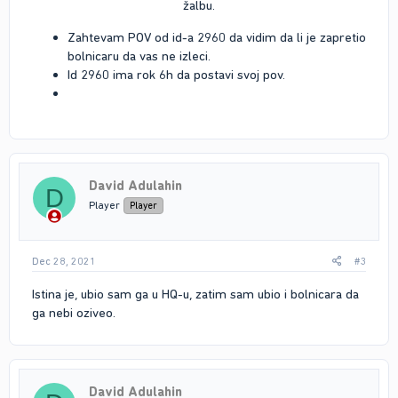
žalbu.​
Zahtevam POV od id-a 2960 da vidim da li je zapretio
bolnicaru da vas ne izleci.
Id 2960 ima rok 6h da postavi svoj pov.​
David Adulahin
D
Player
Player
Dec 28, 2021
#3
Istina je, ubio sam ga u HQ-u, zatim sam ubio i bolnicara da
ga nebi oziveo.
David Adulahin