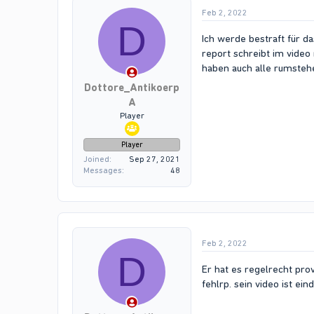
Feb 2, 2022
D
Ich werde bestraft für d
report schreibt im video
haben auch alle rumste
Dottore_Antikoerp
A
Player
Player
Joined
Sep 27, 2021
Messages
48
Feb 2, 2022
D
Er hat es regelrecht pro
fehlrp. sein video ist ein