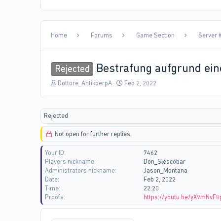
Home
Forums
Game Section
Server #
Bestrafung aufgrund ein
Rejected
T
S
Dottore_AntikoerpA
Feb 2, 2022
h
t
r
a
e
r
Rejected
a
t
d
d
Not open for further replies.
s
a
t
t
Your ID
7462
a
e
Players nickname
Don_Slescobar
r
Administrators nickname
Jason_Montana
t
Date
Feb 2, 2022
e
Time
22:20
r
Proofs
https://youtu.be/yX9mNvF8