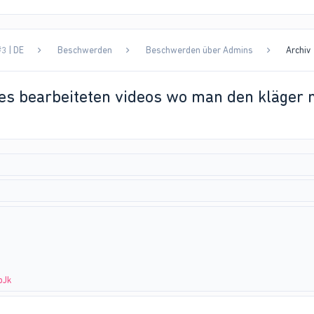
3 | DE
Beschwerden
Beschwerden über Admins
Archiv
es bearbeiteten videos wo man den kläger 
pJk