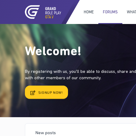
HOME
FORUMS
WHAT
Welcome!
By registering with us, you'll be able to discuss, share a
with other members of our community.
SIGNUP NOW!
New posts