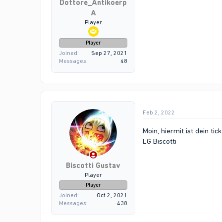
Dottore_Antikoerp
A
Player
Player
Joined
Sep 27, 2021
Messages
48
Feb 2, 2022
Moin, hiermit ist dein t
LG Biscotti
Biscotti Gustav
Player
Player
Joined
Oct 2, 2021
Messages
438