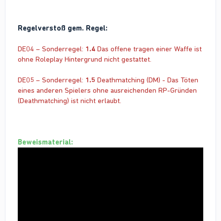
Regelverstoß gem. Regel:
DE04 – Sonderregel:
1.4
Das offene tragen einer Waffe ist
ohne Roleplay Hintergrund nicht gestattet.
DE05 – Sonderregel:
1.5
Deathmatching (DM) - Das Töten
eines anderen Spielers ohne ausreichenden RP-Gründen
(Deathmatching) ist nicht erlaubt.
Beweismaterial: