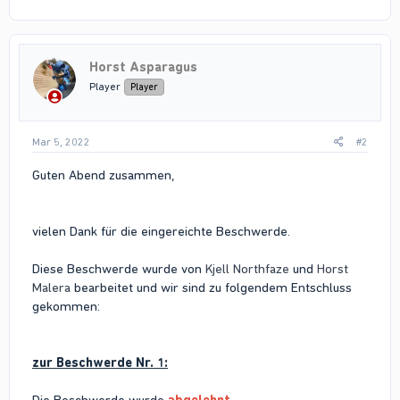
a
c
t
i
Horst Asparagus
o
n
Player
Player
s
:
Mar 5, 2022
#2
Guten Abend zusammen,
vielen Dank für die eingereichte Beschwerde.
Diese Beschwerde wurde von
Kjell Northfaze
und
Horst
Malera
bearbeitet und wir sind zu folgendem Entschluss
gekommen:
zur Beschwerde Nr. 1: