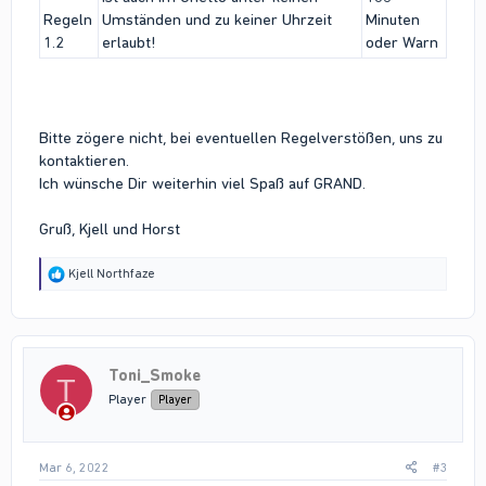
Regeln
Umständen und zu keiner Uhrzeit
Minuten
1.2
erlaubt!
oder Warn
Bitte zögere nicht, bei eventuellen Regelverstößen, uns zu
kontaktieren.
Ich wünsche Dir weiterhin viel Spaß auf GRAND.
Gruß, Kjell und Horst
R
Kjell Northfaze
e
a
c
t
i
Toni_Smoke
o
T
n
Player
Player
s
:
Mar 6, 2022
#3