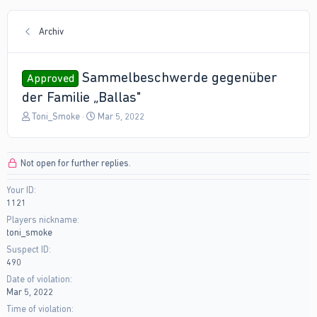
Archiv
Sammelbeschwerde gegenüber
Approved
der Familie „Ballas"
T
S
Toni_Smoke
Mar 5, 2022
h
t
r
a
e
r
Not open for further replies.
a
t
d
d
Your ID
s
a
1121
t
t
a
e
Players nickname
r
toni_smoke
t
Suspect ID
e
490
r
Date of violation
Mar 5, 2022
Time of violation