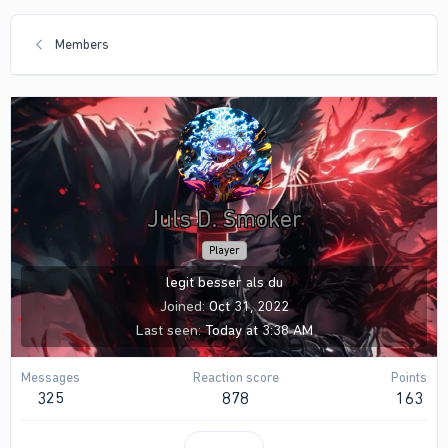
Members
Juls D. Smoker
Player
legit besser als du
Joined
Oct 31, 2022
Last seen
Today at 3:38 AM
Messages
Reaction score
Points
325
878
163