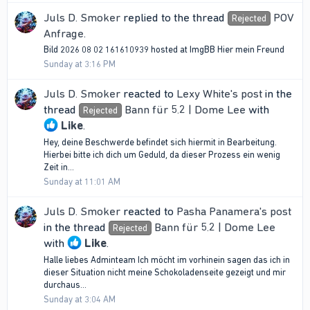
Juls D. Smoker
replied to the thread
POV
Rejected
Anfrage
.
Bild 2026 08 02 161610939 hosted at ImgBB Hier mein Freund
Sunday at 3:16 PM
Juls D. Smoker
reacted to
Lexy White's post
in the
thread
Bann für 5.2 | Dome Lee
with
Rejected
Like
.
Hey, deine Beschwerde befindet sich hiermit in Bearbeitung.
Hierbei bitte ich dich um Geduld, da dieser Prozess ein wenig
Zeit in...
Sunday at 11:01 AM
Juls D. Smoker
reacted to
Pasha Panamera's post
in the thread
Bann für 5.2 | Dome Lee
Rejected
with
Like
.
Halle liebes Adminteam Ich möcht im vorhinein sagen das ich in
dieser Situation nicht meine Schokoladenseite gezeigt und mir
durchaus...
Sunday at 3:04 AM