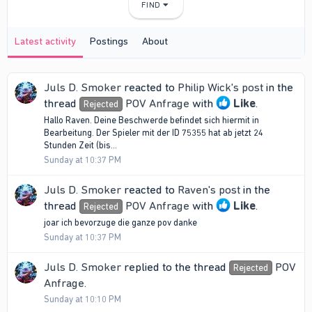
FIND
Latest activity
Postings
About
Juls D. Smoker
reacted to
Philip Wick's post
in the
thread
POV Anfrage
with
Like
.
Rejected
Hallo Raven. Deine Beschwerde befindet sich hiermit in
Bearbeitung. Der Spieler mit der ID 75355 hat ab jetzt 24
Stunden Zeit (bis...
Sunday at 10:37 PM
Juls D. Smoker
reacted to
Raven's post
in the
thread
POV Anfrage
with
Like
.
Rejected
joar ich bevorzuge die ganze pov danke
Sunday at 10:37 PM
Juls D. Smoker
replied to the thread
POV
Rejected
Anfrage
.
Sunday at 10:10 PM