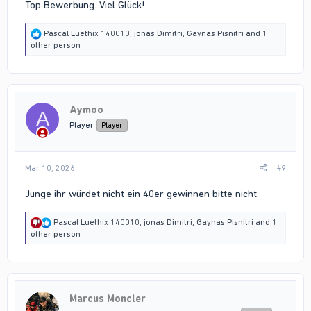
Top Bewerbung. Viel Glück!
R
Pascal Luethix 140010
,
jonas Dimitri
,
Gaynas Pisnitri
and 1
e
other person
a
c
t
i
o
Aymoo
n
A
s
Player
Player
:
Mar 10, 2026
#9
Junge ihr würdet nicht ein 40er gewinnen bitte nicht
R
Pascal Luethix 140010
,
jonas Dimitri
,
Gaynas Pisnitri
and 1
e
other person
a
c
t
i
o
Marcus Moncler
n
s