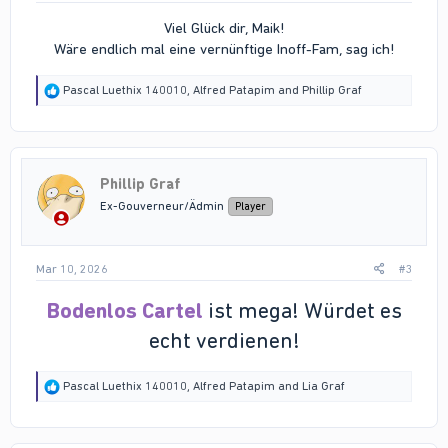
Viel Glück dir, Maik!
Wäre endlich mal eine vernünftige Inoff-Fam, sag ich!​
R
Pascal Luethix 140010
,
Alfred Patapim
and
Phillip Graf
e
a
c
t
i
Phillip Graf
o
n
Ex-Gouverneur/Ädmin
Player
s
:
Mar 10, 2026
#3
Bodenlos Cartel
ist mega! Würdet es
echt verdienen!
R
Pascal Luethix 140010
,
Alfred Patapim
and
Lia Graf
e
a
c