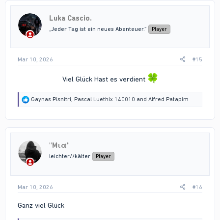
t
i
Luka Cascio.
o
n
„Jeder Tag ist ein neues Abenteuer.“
Player
s
:
Mar 10, 2026
#15
Viel Glück Hast es verdient
R
Gaynas Pisnitri
,
Pascal Luethix 140010
and
Alfred Patapim
e
a
c
t
i
"Mια"
o
n
leichter//kälter
Player
s
:
Mar 10, 2026
#16
Ganz viel Glück