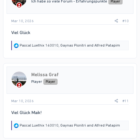
Ich habe so viele Forum - Erfahrungspunkte
Player
:
Mar 10, 2026
#10
Viel Glück
R
Pascal Luethix 140010
,
Gaynas Pisnitri
and
Alfred Patapim
e
a
c
t
i
Melissa Graf
o
n
Player
Player
s
:
Mar 10, 2026
#11
Viel Glück Maik!
R
Pascal Luethix 140010
,
Gaynas Pisnitri
and
Alfred Patapim
e
a