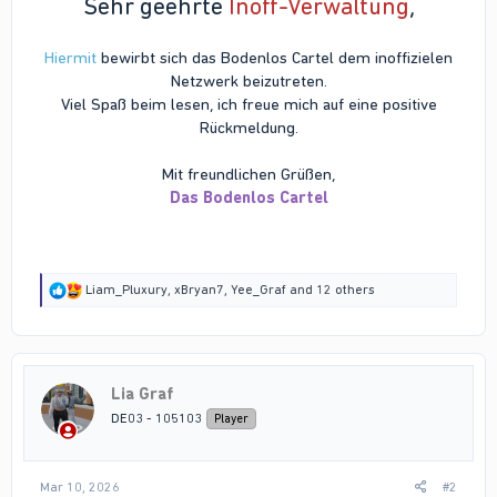
Sehr geehrte
Inoff-Verwaltung
,
Hiermit
bewirbt sich das Bodenlos Cartel dem inoffizielen
Netzwerk beizutreten.
Viel Spaß beim lesen, ich freue mich auf eine positive
Rückmeldung.
Mit freundlichen Grüßen,
Das Bodenlos Cartel
R
Liam_Pluxury
,
xBryan7
,
Yee_Graf
and 12 others
e
a
c
t
i
Lia Graf
o
n
DE03 - 105103
Player
s
:
Mar 10, 2026
#2