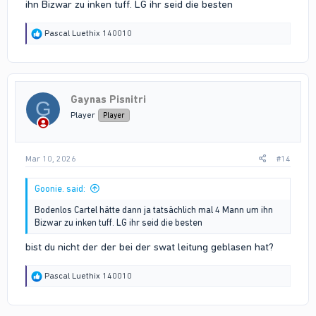
ihn Bizwar zu inken tuff. LG ihr seid die besten
R
Pascal Luethix 140010
e
a
c
t
i
Gaynas Pisnitri
o
G
n
Player
Player
s
:
Mar 10, 2026
#14
Goonie. said:
Bodenlos Cartel hätte dann ja tatsächlich mal 4 Mann um ihn
Bizwar zu inken tuff. LG ihr seid die besten
bist du nicht der der bei der swat leitung geblasen hat?
R
Pascal Luethix 140010
e
a
c