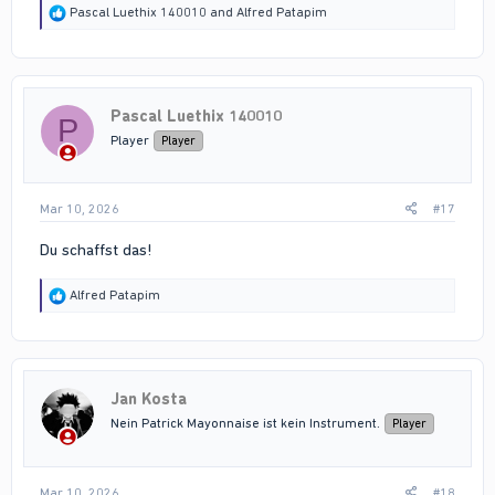
R
Pascal Luethix 140010
and
Alfred Patapim
e
a
c
t
i
Pascal Luethix 140010
o
P
n
Player
Player
s
:
Mar 10, 2026
#17
Du schaffst das!
R
Alfred Patapim
e
a
c
t
i
Jan Kosta
o
n
Nein Patrick Mayonnaise ist kein Instrument.
Player
s
:
Mar 10, 2026
#18