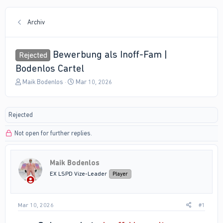
Archiv
Bewerbung als Inoff-Fam |
Rejected
Bodenlos Cartel
T
S
Maik Bodenlos
Mar 10, 2026
h
t
r
a
e
r
Rejected
a
t
d
d
Not open for further replies.
s
a
t
t
a
e
r
Maik Bodenlos
t
EX LSPD Vize-Leader
Player
e
r
Mar 10, 2026
#1