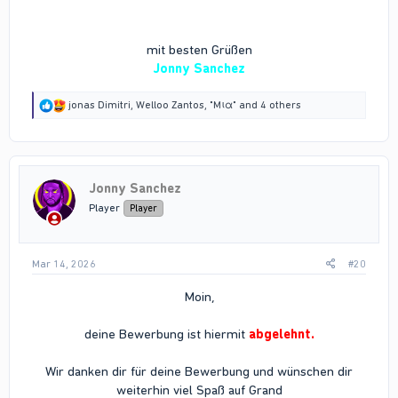
mit besten Grüßen
Jonny Sanchez
R
jonas Dimitri
,
Welloo Zantos
,
"Mια"
and 4 others
e
a
c
t
i
Jonny Sanchez
o
n
Player
Player
s
:
Mar 14, 2026
#20
Moin,
deine Bewerbung ist hiermit
abgelehnt.
Wir danken dir für deine Bewerbung und wünschen dir
weiterhin viel Spaß auf Grand​