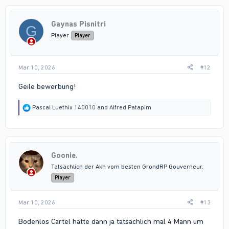
c
t
i
Gaynas Pisnitri
o
G
n
Player
Player
s
:
Mar 10, 2026
#12
Geile bewerbung!
R
Pascal Luethix 140010
and
Alfred Patapim
e
a
c
t
i
Goonie.
o
n
Tatsächlich der Akh vom besten GrondRP Gouverneur.
s
Player
:
Mar 10, 2026
#13
Bodenlos Cartel hätte dann ja tatsächlich mal 4 Mann um