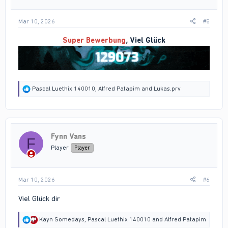
:
Mar 10, 2026
#5
Super Bewerbung
, Viel Glück
R
Pascal Luethix 140010
,
Alfred Patapim
and
Lukas.prv
e
a
c
t
i
Fynn Vans
o
F
n
Player
Player
s
:
Mar 10, 2026
#6
Viel Glück dir
R
Kayn Somedays
,
Pascal Luethix 140010
and
Alfred Patapim
e