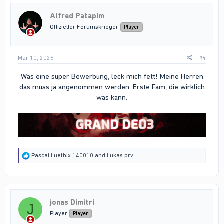
t
i
Alfred Patapim
o
n
Offizieller Forumskrieger
Player
s
:
Mar 10, 2026
#4
Was eine super Bewerbung, leck mich fett! Meine Herren
das muss ja angenommen werden. Erste Fam, die wirklich
was kann.
R
Pascal Luethix 140010
and
Lukas.prv
e
a
c
t
i
jonas Dimitri
o
J
n
Player
Player
s