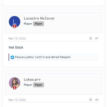
a
c
t
i
Lucastro McCover
o
L
n
Player
Player
s
:
Mar 10, 2026
#7
Viel Glück
R
Pascal Luethix 140010
and
Alfred Patapim
e
a
c
t
i
Lukas.prv
o
n
Player
Player
s
:
Mar 10, 2026
#8