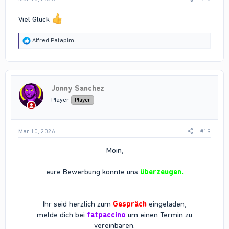
Viel Glück
R
Alfred Patapim
e
a
c
t
i
Jonny Sanchez
o
n
Player
Player
s
:
Mar 10, 2026
#19
Moin,
eure Bewerbung konnte uns
überzeugen.
Ihr seid herzlich zum
Gespräch
eingeladen,
melde dich bei
fatpaccino
um einen Termin zu
vereinbaren.