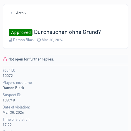
Archiv
Durchsuchen ohne Grund?
Approved
T
S
Damon Black
Mar 30, 2026
h
t
r
a
e
r
Not open for further replies.
a
t
d
d
Your ID
s
a
10072
t
t
a
e
Players nickname
r
Damon Black
t
Suspect ID
e
138948
r
Date of violation
Mar 30, 2026
Time of violation
17:22