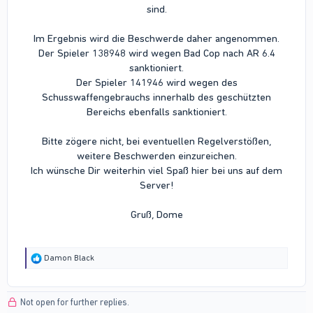
sind.
Im Ergebnis wird die Beschwerde daher angenommen.
Der Spieler 138948 wird wegen Bad Cop nach AR 6.4
sanktioniert.
Der Spieler 141946 wird wegen des
Schusswaffengebrauchs innerhalb des geschützten
Bereichs ebenfalls sanktioniert.
Bitte zögere nicht, bei eventuellen Regelverstößen,
weitere Beschwerden einzureichen.
Ich wünsche Dir weiterhin viel Spaß hier bei uns auf dem
Server!
Gruß, Dome
R
Damon Black
e
a
c
Not open for further replies.
t
i