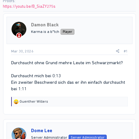
Proofs
https://youtu.be/B_SiaZY275s
Damon Black
Karma is a b*tch
Player
Mar 30, 2026
#1
Durchsucht ohne Grund mehre Leute im Schwarzmarkt?
Durchsucht mich bei 0:13
Ein zweiter Beschwerd sich das er ihn einfach durchsucht
bei 1:11
R
Guenther Willers
e
a
c
t
i
Dome Lee
o
n
Server Administrator
Server Administrator