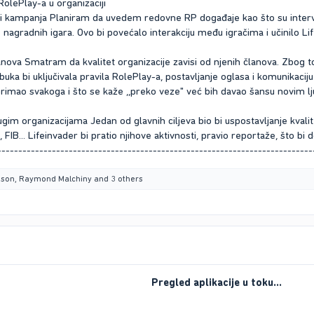
RolePlay-a u organizaciji
i kampanja Planiram da uvedem redovne RP događaje kao što su intervj
e nagradnih igara. Ovo bi povećalo interakciju među igračima i učinilo 
članova Smatram da kvalitet organizacije zavisi od njenih članova. Zbog t
uka bi uključivala pravila RolePlay-a, postavljanje oglasa i komunikacij
primao svakoga i što se kaže ,,preko veze" već bih davao šansu novim l
ugim organizacijama Jedan od glavnih ciljeva bio bi uspostavljanje kval
FIB... Lifeinvader bi pratio njihove aktivnosti, pravio reportaže, što bi
---------------------------------------------------------------------------
eson
,
Raymond Malchiny
and 3 others
Pregled aplikacije u toku...