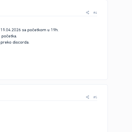
#4
du 15.04.2026 sa početkom u 19h.
 početka.
 preko discorda.​
#5