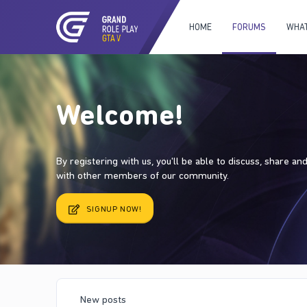
HOME
FORUMS
WHAT
Welcome!
By registering with us, you'll be able to discuss, share a
with other members of our community.
SIGNUP NOW!
New posts