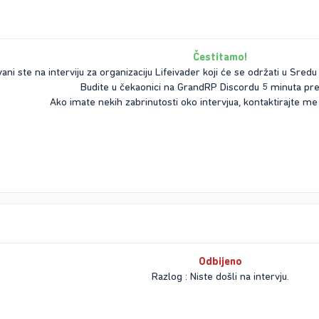
Čestitamo!
ani ste na interviju za organizaciju Lifeivader koji će se održati u Sre
Budite u čekaonici na GrandRP Discordu 5 minuta pre
Ako imate nekih zabrinutosti oko intervjua, kontaktirajte me
Odbijeno
Razlog : Niste došli na intervju.​