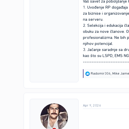
Vaš savet za poboljšanje 
1. Uvođenje RP događaja 
za biznise i organizovanj
na serveru.
2. Selekcija i edukacija 
obuku za nove članove. Ob
profesionalizma. Ne bih 
njihov potencijal.
3. Jačanje saradnje sa dr
kao što su LSPD, EMS NG, 
--------------------------
R
Radomir306
,
Mike Jam
e
a
c
t
i
o
Apr 9, 2026
n
s
: