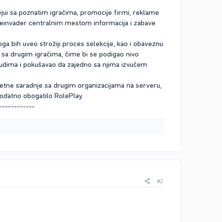
ui sa poznatim igračima, promocije firmi, reklame
Lifeinvader centralnim mestom informacija i zabave
oga bih uveo strožiji proces selekcije, kao i obaveznu
u sa drugim igračima, čime bi se podigao nivo
judima i pokušavao da zajedno sa njima izvučem
itetne saradnje sa drugim organizacijama na serveru,
 dodatno obogatilo RolePlay.
------------
#2