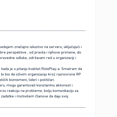
-------------------------------------------------------
edujem značajno iskustvo na serveru, uključujući i
šire perspektive , od pravila i njihove primene, do
pravedne odluke, održavam red u organizaciji i
ru kada je u pitanju kvalitet RolePlay-a. Smatram da
lj bi bio da oživim organizaciju kroz raznovrsne RP
ti biznismeni, lideri i političari.
ru, mogu garantovati konstantnu aktivnost i
brzu reakciju na probleme, bolju komunikaciju sa
zadatke i motivišem članove da daju svoj
-------------------------------------------------------