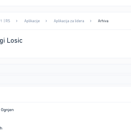
#1 | RS
Aplikacije
Aplikacija za lidera
Arhiva
gi Losic
: Ognjen
8h