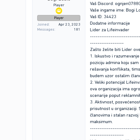
Vaš Discord: ognjen0788
Player
Vaše ingame ime: Bogi Lo
Vaš ID: 34423
Player
Dodatne informacije
Joined
Apr 23, 2023
Lider za Lifeinvader
Messages
181
--------------------------
------------------
Zašto želite biti Lider ov
1. Iskustvo i razumevanje
poziciju admina koju sam 
rešavanja konflikata, tim
budem uzor ostalim član
2. Veliki potencijal Lifei
ova organizacija ima ogro
scenarije poput reklamnih 
3. Aktivnost, posvećenos
prisutnost u organizaciji
članovima i stalan razvo
maksimum.
--------------------------
------------------