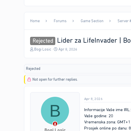
Home
Forums
Game Section
Server 
Lider za LifeInvader | Bo
Rejected
T
S
Bogi Losic
Apr 8, 2026
h
t
r
a
e
r
Rejected
a
t
d
d
Not open for further replies.
s
a
t
t
a
e
r
Apr 8, 2026
t
B
e
Informacije Vaše ime IRL
r
Vaše godine: 20
Vremenska zona: GMT+1
Prosjek online po danu: 
Bogi Losic