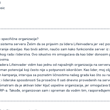
0
sic
---------------------------------------------------------------------------
e specifične organizacije?
 sistema servera Želim da se prijavim za lidera Lifeinvadera jer već pos
ranije obavljao. Kao bivši admin, naučio sam kako funkcioniše server iz 
skog rada i liderstva. Ovo iskustvo mi omogućava da kao lider donosim 
ovima.
nvadera Lifeinvader vidim kao jednu od najvažnijih organizacija na serve
man potencijal koji često nije u potpunosti iskorišćen. Kao lider, moj ci
kampanja, intervjua sa poznatim ličnostima našeg grada kao što su različi
t i liderske sposobnosti Sa prosečno 8 sati dnevno provedenih na serve
. Smatram da je aktivan lider ključ uspešne organizacije, jer omogućava 
j RP-a. Takođe, organizovan sam i spreman da vodim tim, raspoređujem 
---------------------------------------------------------------------------