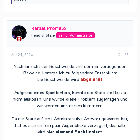
a
c
t
i
o
Rafael Promillo
n
s
Head of State
Senior Administrator
:
Apr 21, 2026
#2
Nach Einsicht der Beschwerde und der mir vorliegenden
Beweise, komme ich zu folgendem Entschluss:
Die Beschwerde wird
abgelehnt
.
Aufgrund eines Spielfehlers, konnte die State die Razzia
nicht auslösen. Uns wurde diese Problem zugetragen und
wir werden uns darum kümmern.
Da die State auf eine Administrative Antwort gewartet hat,
hat es sich um ein paar Augenblicke verzögert, deshalb
wird hier
niemand Sanktioniert.