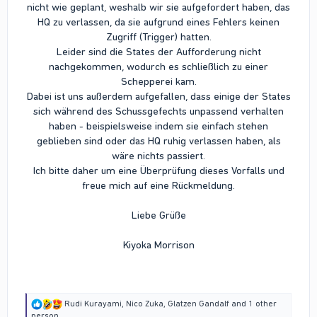
nicht wie geplant, weshalb wir sie aufgefordert haben, das
HQ zu verlassen, da sie aufgrund eines Fehlers keinen
Zugriff (Trigger) hatten.
Leider sind die States der Aufforderung nicht
nachgekommen, wodurch es schließlich zu einer
Schepperei kam.
Dabei ist uns außerdem aufgefallen, dass einige der States
sich während des Schussgefechts unpassend verhalten
haben - beispielsweise indem sie einfach stehen
geblieben sind oder das HQ ruhig verlassen haben, als
wäre nichts passiert.
Ich bitte daher um eine Überprüfung dieses Vorfalls und
freue mich auf eine Rückmeldung.
Liebe Grüße
Kiyoka Morrison
R
Rudi Kurayami
,
Nico Zuka
,
Glatzen Gandalf
and 1 other
e
person