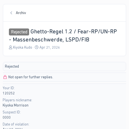
Archiv
Ghetto-Regel 1.2 / Fear-RP/UN-RP
Rejected
- Massenbeschwerde, LSPD/FIB
T
S
Kiyoka Kudo
Apr 21, 2026
h
t
r
a
e
r
Rejected
a
t
d
d
Not open for further replies.
s
a
t
t
Your ID
a
e
120252
r
t
Players nickname
e
Kiyoka Morrison
r
Suspect ID
0000
Date of violation