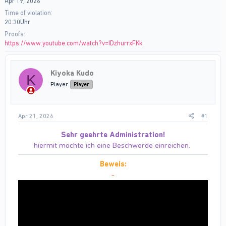
Apr 19, 2026
Time of violation
20:30Uhr
Proofs
https://www.youtube.com/watch?v=IDzhurrxFKk
Kiyoka Kudo
K
Player
Player
Apr 21, 2026
#1
Sehr geehrte Administration!
hiermit möchte ich eine Beschwerde einreichen.
Beweis:
-