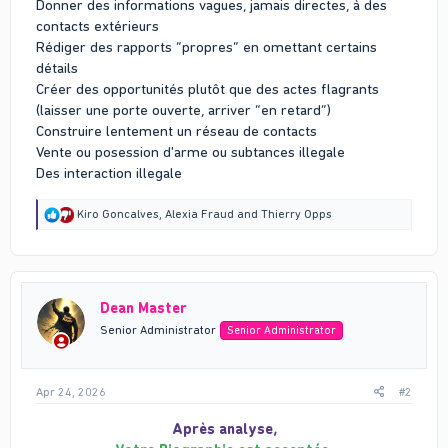
Donner des informations vagues, jamais directes, à des
contacts extérieurs
Rédiger des rapports “propres” en omettant certains
détails
Créer des opportunités plutôt que des actes flagrants
(laisser une porte ouverte, arriver “en retard”)
Construire lentement un réseau de contacts
Vente ou posession d'arme ou subtances illegale
Des interaction illegale
R
Kiro Goncalves
,
Alexia Fraud
and
Thierry Opps
e
a
c
t
i
Dean Master
o
n
Senior Administrator
Senior Administrator
s
:
Apr 24, 2026
#2
Après analyse,