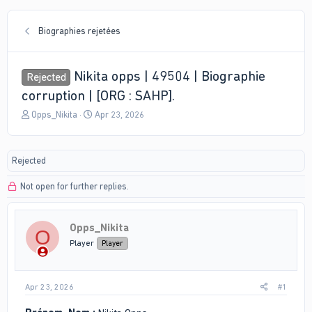
Biographies rejetées
Nikita opps | 49504 | Biographie
Rejected
corruption | [ORG : SAHP].
T
S
Opps_Nikita
Apr 23, 2026
h
t
r
a
e
r
Rejected
a
t
d
d
Not open for further replies.
s
a
t
t
a
e
r
Opps_Nikita
O
t
Player
Player
e
r
Apr 23, 2026
#1