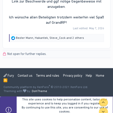
Link zur Beschwerde und ggf. nötige Gegenbeweise mit
anzugeben.
Ich wünsche allen Beteiligten trotzdem weiterhin viel Spaß
auf GrandRP!​
Last edited:
May 7, 2026
R
Bester Mann
,
Hakantek
,
Steve_Cock
and 2 others
e
a
c
Not open for further replies.
t
i
o
n
s
:
Fury
Contact us
Terms and rules
Privacy policy
Help
Home
R
S
®
Community platform by XenForo
S
© 2010-2021 XenForo Ltd.
Theming with
by:
DohTheme
This site uses cookies to help personalise content, tailor your
TOP
experience and to keep you logged in if you register.
By continuing to use this site, you are consenting to our use of
cookies.
BOT