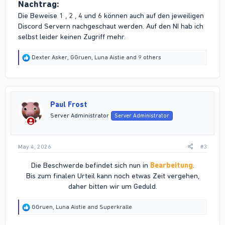
Nachtrag:
Die Beweise 1 , 2 , 4 und 6 können auch auf den jeweiligen
Discord Servern nachgeschaut werden. Auf den NI hab ich
selbst leider keinen Zugriff mehr.
R
Dexter Asker
,
GGruen
,
Luna Aistie
and 9 others
e
a
c
t
i
Paul Frost
o
n
Server Administrator
Server Administrator
s
:
May 4, 2026
#3
Die Beschwerde befindet sich nun in
Bearbeitung
.
Bis zum finalen Urteil kann noch etwas Zeit vergehen,
daher bitten wir um Geduld.​
R
GGruen
,
Luna Aistie
and
Superkralle
e
a