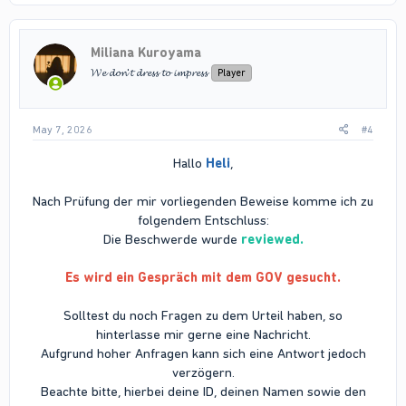
c
t
i
Miliana Kuroyama
o
n
𝓦𝓮 𝓭𝓸𝓷'𝓽 𝓭𝓻𝓮𝓼𝓼 𝓽𝓸 𝓲𝓶𝓹𝓻𝓮𝓼𝓼
Player
s
:
May 7, 2026
#4
Hallo
Heli
,
Nach Prüfung der mir vorliegenden Beweise komme ich zu
folgendem Entschluss:
Die Beschwerde wurde
reviewed.
Es wird ein Gespräch mit dem GOV gesucht.
Solltest du noch Fragen zu dem Urteil haben, so
hinterlasse mir gerne eine Nachricht.
Aufgrund hoher Anfragen kann sich eine Antwort jedoch
verzögern.
Beachte bitte, hierbei deine ID, deinen Namen sowie den