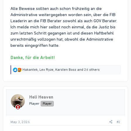
Alle Beweise sollten auch schon frühzeitig an die
Administrative weitergegeben worden sein, über die FIB
Leaderin an die FIB Berater sowohl als auch GOV Berater.
Ich melde mich hier selbst noch einmal, da die Justiz bis
zum letzten Schritt gegangen ist und diesen Haftbefehl
unrechtmäßig vollzogen hat, obwohl die Administrative
bereits eingegriffen hatte.
Danke, für die Arbeit!
R
Hakantek
,
Lex Ryze
,
Karsten Boss
and 26 others
e
a
c
t
i
Heli Heaven
o
n
Player
Player
s
:
May 3, 2026
#2