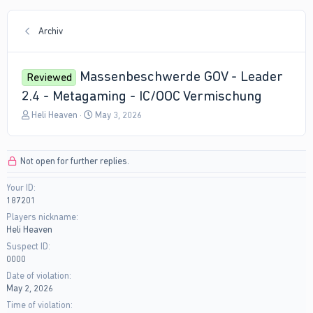
Archiv
Massenbeschwerde GOV - Leader
Reviewed
2.4 - Metagaming - IC/OOC Vermischung
T
S
Heli Heaven
May 3, 2026
h
t
r
a
e
r
Not open for further replies.
a
t
d
d
Your ID
s
a
187201
t
t
a
e
Players nickname
r
Heli Heaven
t
Suspect ID
e
0000
r
Date of violation
May 2, 2026
Time of violation