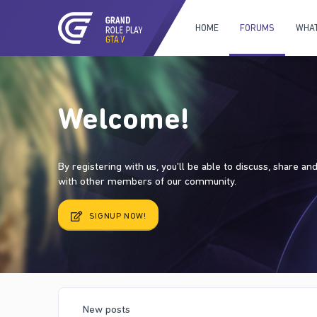
HOME
FORUMS
WHAT
Welcome!
By registering with us, you'll be able to discuss, share a
with other members of our community.
SIGNUP NOW!
New posts