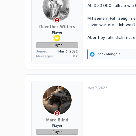
Ab 0:33 OOC-Talk so wie
Mit seinem Fahrzeug in 
zuvor war etc ... Ich weiß 
Guenther Willers
Player
Aber hey fahr dich mal e
Player
Joined
Mar 6, 2022
R
Frank Mangold
Messages
842
e
a
c
t
i
o
May 7, 2026
n
s
:
Marc Blind
Player
Player