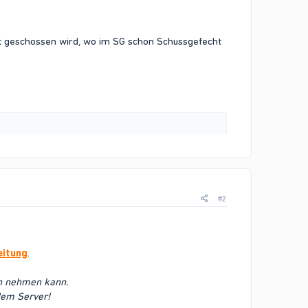
ekt geschossen wird, wo im SG schon Schussgefecht
#2
eitung
.
ch nehmen kann.
 dem Server!