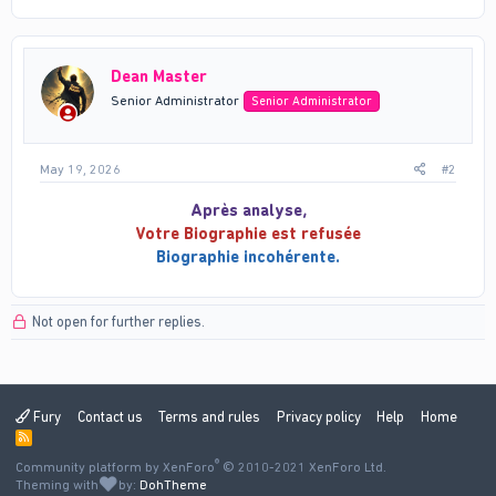
Dean Master
Senior Administrator
Senior Administrator
May 19, 2026
#2
Après analyse,
Votre Biographie est refusée
Biographie incohérente.
Not open for further replies.
Fury
Contact us
Terms and rules
Privacy policy
Help
Home
R
S
®
Community platform by XenForo
S
© 2010-2021 XenForo Ltd.
Theming with
by:
DohTheme