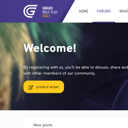
HOME
FORUMS
WHAT
Welcome!
By registering with us, you'll be able to discuss, share a
with other members of our community.
SIGNUP NOW!
New posts