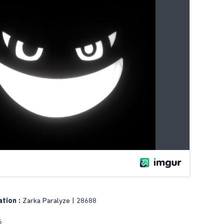
tion :
Zarka Paralyze | 28688
6