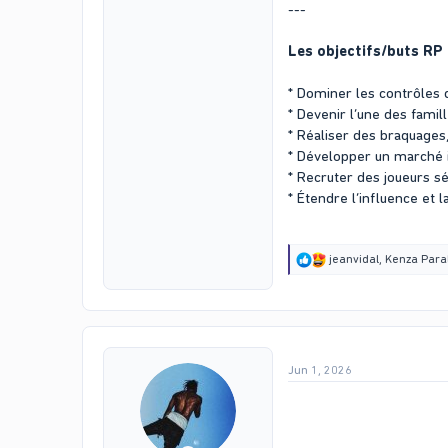
---
Les objectifs/buts RP 
* Dominer les contrôles 
* Devenir l’une des famill
* Réaliser des braquages, 
* Développer un marché i
* Recruter des joueurs sé
* Étendre l’influence et l
R
jeanvidal
,
Kenza Para
e
a
c
t
i
o
Jun 1, 2026
n
s
: