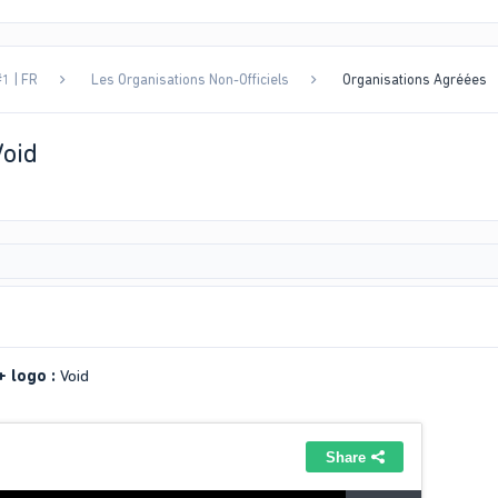
1 | FR
Les Organisations Non-Officiels
Organisations Agréées
Void
+ logo :
Void