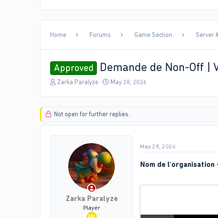
Home
Forums
Game Section
Server #
Demande de Non-Off | 
Approved
T
S
Zarka Paralyze
May 28, 2026
h
t
r
a
e
r
Not open for further replies.
a
t
d
d
s
a
t
t
May 28, 2026
a
e
r
Nom de l'organisation 
t
e
r
Zarka Paralyze
Player