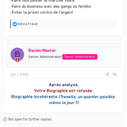
-Faire fonctionner le marcher noire
-Faire du business avec des gangs ou famille
-Eviter la prison contre de l'argent
R
Alexia Fraud
e
a
c
t
i
Bacnin Master
o
B
n
Senior Administrator
Senior Administrator
s
:
Jun 1, 2026
#2
Après analyse,
Votre Biographie est refusée.
Biographie incohérente
(Trenelle, un quartier paisible,
même le jour ?)
Not open for further replies.