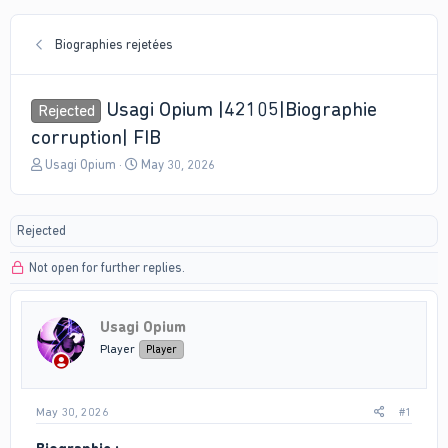
Biographies rejetées
Usagi Opium |42105|Biographie
Rejected
corruption| FIB
T
S
Usagi Opium
May 30, 2026
h
t
r
a
e
r
Rejected
a
t
d
d
Not open for further replies.
s
a
t
t
a
e
r
Usagi Opium
t
Player
Player
e
r
May 30, 2026
#1