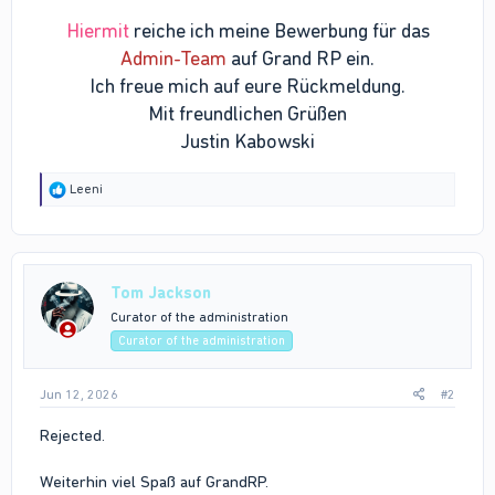
Hallöchen,
Hiermit
reiche ich meine Bewerbung für das
Admin-Team
auf Grand RP ein.
Ich freue mich auf eure Rückmeldung.
Mit freundlichen Grüßen
Justin Kabowski
R
Leeni
e
a
c
t
i
Tom Jackson
o
n
Curator of the administration
s
Curator of the administration
:
Jun 12, 2026
#2
Rejected.
Weiterhin viel Spaß auf GrandRP.