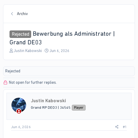
Archiv
Bewerbung als Administrator |
Rejected
Grand DE03
T
S
Justin Kabowski
Jun 6, 2026
h
t
r
a
e
r
Rejected
a
t
d
d
Not open for further replies.
s
a
t
t
a
e
r
Justin Kabowski
t
Grand RP DEO3 | 34545
Player
e
r
Jun 6, 2026
#1