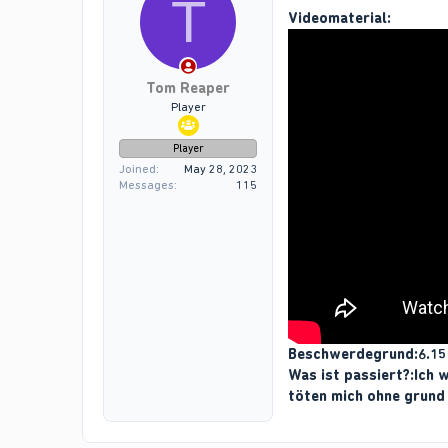
T
Videomaterial:
Tom Reaper
Player
Player
Joined
May 28, 2023
Messages
115
Beschwerdegrund:6.15
Was ist passiert?:Ich 
töten mich ohne grund