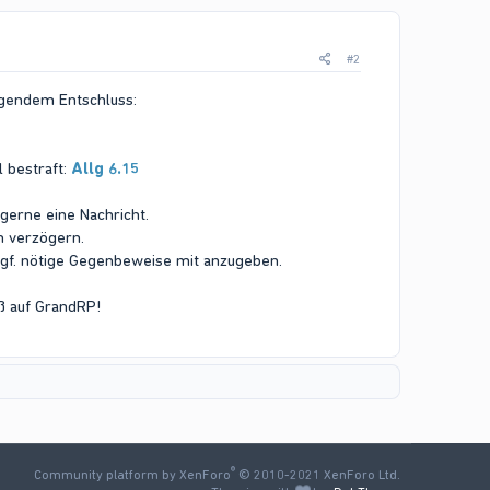
#2
lgendem Entschluss:
 bestraft:
Allg 6.15
gerne eine Nachricht.
h verzögern.
ggf. nötige Gegenbeweise mit anzugeben.
ß auf GrandRP!​
®
Community platform by XenForo
© 2010-2021 XenForo Ltd.