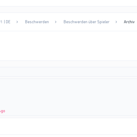
1 | DE
Beschwerden
Beschwerden über Spieler
Archiv
4go