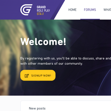
HOME
FORUMS
WHAT
Welcome!
By registering with us, you'll be able to discuss, share a
with other members of our community.
SIGNUP NOW!
New posts