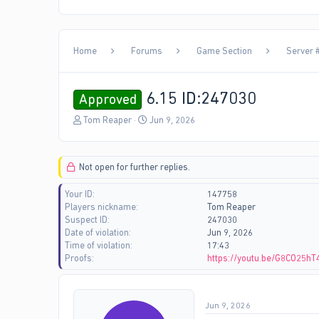
Home
Forums
Game Section
Server #
6.15 ID:247030
Approved
T
S
Tom Reaper
Jun 9, 2026
h
t
r
a
e
r
Not open for further replies.
a
t
d
d
Your ID
147758
s
a
Players nickname
Tom Reaper
t
t
Suspect ID
247030
a
e
Date of violation
Jun 9, 2026
r
Time of violation
17:43
t
Proofs
https://youtu.be/G8CO25hT
e
r
Jun 9, 2026