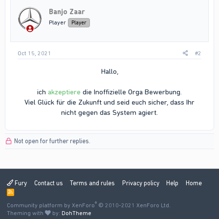
Banjo Zaar
Player
Player
Oct 15, 2021
#2
Hallo,
ich
akzeptiere
die Inoffizielle Orga Bewerbung.
Viel Glück für die Zukunft und seid euch sicher, dass Ihr
nicht gegen das System agiert.​
Not open for further replies.
Fury
Contact us
Terms and rules
Privacy policy
Help
Home
R
S
®
Community platform by XenForo
S
© 2010-2021 XenForo Ltd.
Theming with
by:
DohTheme