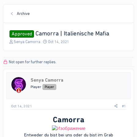
Archive
Camorra | Italienische Mafia
Approved
T
S
Senya Camorra
Oct 14, 2021
h
t
r
a
e
r
Not open for further replies.
a
t
d
d
s
a
Senya Camorra
t
t
a
e
Player
Player
r
t
e
Oct 14, 2021
#1
r
Camorra
Entweder du bist bei uns oder du bist im Grab