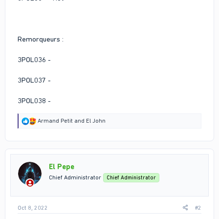
Remorqueurs :
3POL036 -
3POL037 -
3POL038 -
R
Armand Petit
and
El John
e
a
c
t
i
El Pepe
o
n
Chief Administrator
Chief Administrator
s
:
Oct 8, 2022
#2