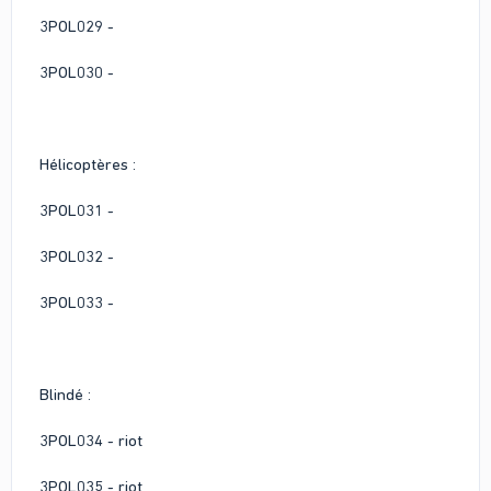
3POL029 -
3POL030 -
Hélicoptères :
3POL031 -
3POL032 -
3POL033 -
Blindé :
3POL034 - riot
3POL035 - riot