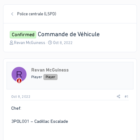
Police centrale (LSPD)
Commande de Véhicule
Confirmed
T
S
Revan McGuiness
Oct 8, 2022
h
t
r
a
e
r
a
t
Revan McGuiness
d
d
R
s
a
Player
Player
t
t
a
e
r
Oct 8, 2022
#1
t
e
Chef:
r
3POL001 – Cadillac Escalade