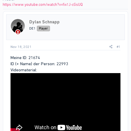
https://www.youtube.com/watch?v=fix1J-cGsUQ
Dylan Schnapp
DE1
Player
Nov 18, 2021
#1
Meine ID: 21674
ID (+ Name) der Person: 22993
Videomaterial: