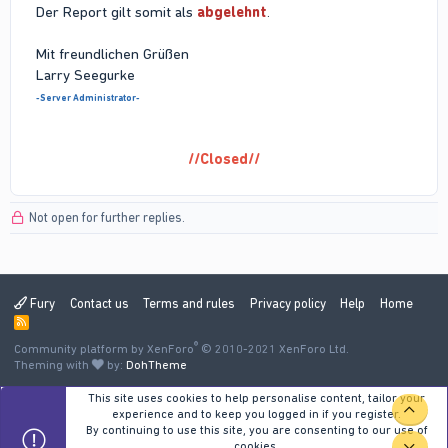
Der Report gilt somit als
abgelehnt
.
Mit freundlichen Grüßen
Larry Seegurke
-Server Administrator-
//Closed//
Not open for further replies.
Fury
Contact us
Terms and rules
Privacy policy
Help
Home
R
S
®
Community platform by XenForo
S
© 2010-2021 XenForo Ltd.
Theming with
by:
DohTheme
This site uses cookies to help personalise content, tailor your
TOP
experience and to keep you logged in if you register.
By continuing to use this site, you are consenting to our use of
cookies.
BOT