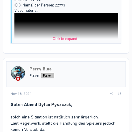
ID (+ Name) der Person: 22993
Videomaterial:
Click to expand...
Perry Blue
Beschwerdengrund: Ja junge was das bitte, sowas kann doch
Player
Player
nicht erlaubt sein?
Was ist passiert?: Ich warte auf meine Solarpanels, plötzlich
kommt son Typ und klaut mir die einfach? Also wenn das
Nov 18, 2021
#3
erlaubt ist....
Guten Abend
Dylan Pyszczek
,
solch eine Situation ist natürlich sehr ärgerlich.
Laut Regelwerk, stellt die Handlung des Spielers jedoch
keinen Verstoß da.