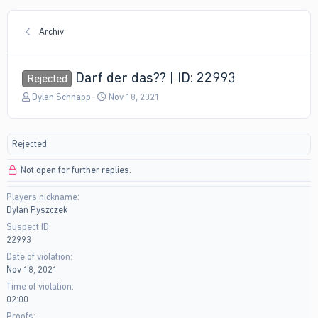
Archiv
Darf der das?? | ID: 22993
Rejected
T
S
Dylan Schnapp
Nov 18, 2021
h
t
r
a
e
r
Rejected
a
t
d
d
Not open for further replies.
s
a
t
t
Players nickname
a
e
Dylan Pyszczek
r
t
Suspect ID
e
22993
r
Date of violation
Nov 18, 2021
Time of violation
02:00
Proofs