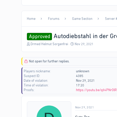
Home
Forums
Game Section
Server #
Autodiebstahl in der Gr
Approved
T
S
Drmed Helmut Sorgenfrei
Nov 29, 2021
h
t
r
a
e
r
Not open for further replies.
a
t
d
d
Players nickname
unknown
s
a
Suspect ID
4085
t
t
Date of violation
Nov 29, 2021
a
e
Time of violation
17:20
r
Proofs
https://youtu.be/q84PNrOl
t
e
r
Nov 29, 2021