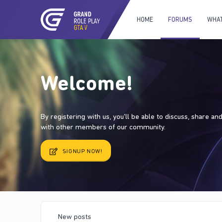
HOME
FORUMS
WHAT
Welcome!
By registering with us, you'll be able to discuss, share a
with other members of our community.
SIGNUP NOW!
New posts