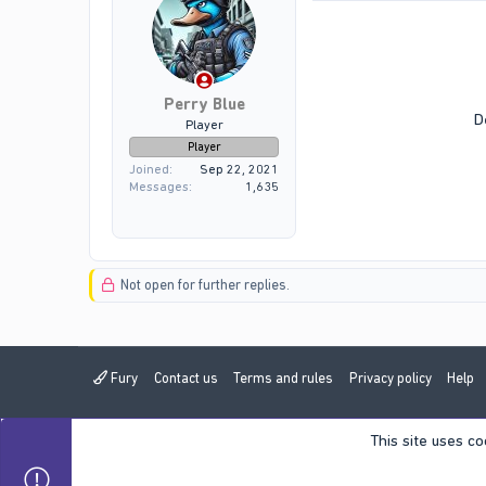
Perry Blue
D
Player
Player
Joined
Sep 22, 2021
Messages
1,635
Not open for further replies.
Fury
Contact us
Terms and rules
Privacy policy
Help
This site uses co