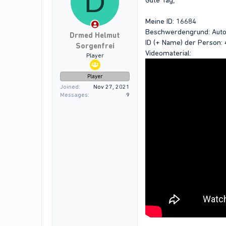
D
Gute Tag,
Meine ID: 16684
Beschwerdengrund: Auto
Drmed Helmut
ID (+ Name) der Person:
Sorgenfrei
Videomaterial:
Player
Player
Joined
Nov 27, 2021
Messages
9