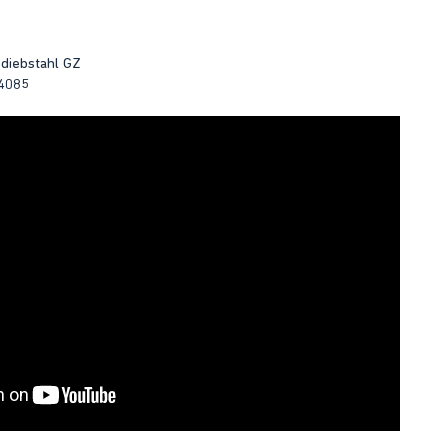
diebstahl GZ
 4085