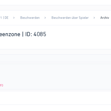
1 | DE
Beschwerden
Beschwerden über Spieler
Archiv
eenzone | ID: 4085
RY0