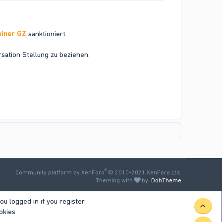
einer GZ
sanktioniert.
sation Stellung zu beziehen.
®
Community platform by XenForo
© 2010-2021 XenForo Ltd.
Theming with
by:
DohTheme
u logged in if you register.
okies.