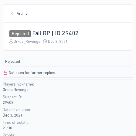
Archiv
Fail RP | ID 29402
Rejected
T
S
Orkos_Revenge
Dec 3, 2021
h
t
r
a
e
r
Rejected
a
t
d
d
Not open for further replies.
s
a
t
t
Players nickname
a
e
Orkos Revenge
r
t
Suspect ID
e
29402
r
Date of violation
Dec 3, 2021
Time of violation
21:30
Proofs