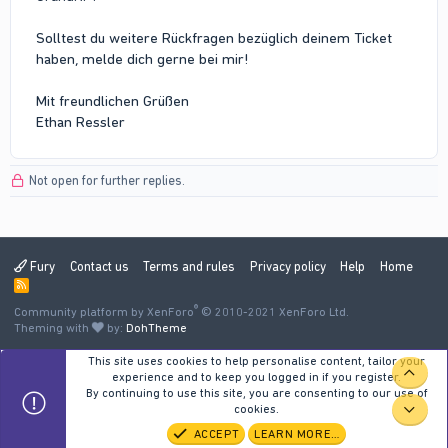
Solltest du weitere Rückfragen bezüglich deinem Ticket
haben, melde dich gerne bei mir!
Mit freundlichen Grüßen
Ethan Ressler
Not open for further replies.
Fury
Contact us
Terms and rules
Privacy policy
Help
Home
R
S
®
Community platform by XenForo
S
© 2010-2021 XenForo Ltd.
Theming with
by:
DohTheme
This site uses cookies to help personalise content, tailor your
TOP
experience and to keep you logged in if you register.
By continuing to use this site, you are consenting to our use of
cookies.
BOT
ACCEPT
LEARN MORE…