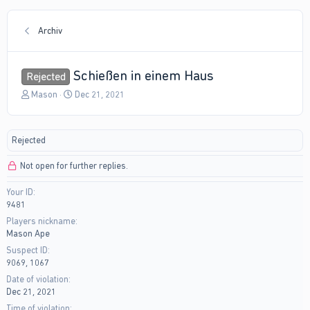
Archiv
Schießen in einem Haus
Rejected
T
S
Mason
Dec 21, 2021
h
t
r
a
e
r
Rejected
a
t
d
d
Not open for further replies.
s
a
t
t
Your ID
a
e
9481
r
t
Players nickname
e
Mason Ape
r
Suspect ID
9069, 1067
Date of violation
Dec 21, 2021
Time of violation