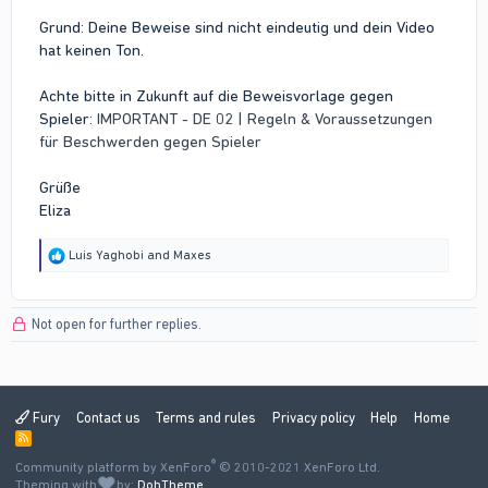
Grund: Deine Beweise sind nicht eindeutig und dein Video
hat keinen Ton.
Achte bitte in Zukunft auf die Beweisvorlage gegen
Spieler:
IMPORTANT - DE 02 | Regeln & Voraussetzungen
für Beschwerden gegen Spieler
Grüße
Eliza
R
Luis Yaghobi
and
Maxes
e
a
c
Not open for further replies.
t
i
o
n
s
:
Fury
Contact us
Terms and rules
Privacy policy
Help
Home
R
S
®
Community platform by XenForo
S
© 2010-2021 XenForo Ltd.
Theming with
by:
DohTheme