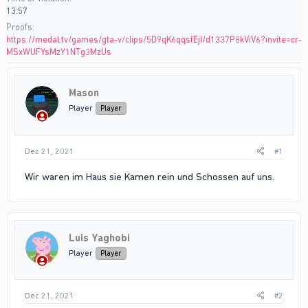
13:57
Proofs
https://medal.tv/games/gta-v/clips/5D9qK6qqsfEjI/d1337P8kViV6?invite=cr-
MSxWUFYsMzY1NTg3MzUs
Mason
Player
Player
Dec 21, 2021
#1
Wir waren im Haus sie Kamen rein und Schossen auf uns.
Luis Yaghobi
Player
Player
Dec 21, 2021
#2