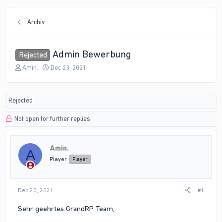
Archiv
Admin Bewerbung
Rejected
T
S
Amin.
Dec 23, 2021
h
t
r
a
e
r
Rejected
a
t
d
d
Not open for further replies.
s
a
t
t
a
e
r
Amin.
A
t
Player
Player
e
r
Dec 23, 2021
#1
Sehr geehrtes GrandRP Team,