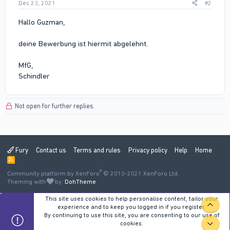
Dec 23, 2021
#2
Hallo Guzman,
deine Bewerbung ist hiermit abgelehnt.
MfG,
Schindler
Not open for further replies.
Fury
Contact us
Terms and rules
Privacy policy
Help
Home
R
S
®
Community platform by XenForo
S
© 2010-2021 XenForo Ltd.
Theming with
by:
DohTheme
This site uses cookies to help personalise content, tailor your
TOP
experience and to keep you logged in if you register.
By continuing to use this site, you are consenting to our use of
cookies.
BOT