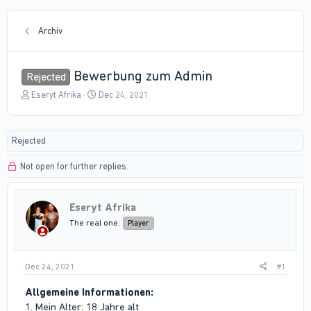
Archiv
Bewerbung zum Admin
Rejected
T
S
Eseryt Afrika
Dec 24, 2021
h
t
r
a
e
r
Rejected
a
t
d
d
Not open for further replies.
s
a
t
t
a
e
r
Eseryt Afrika
t
The real one.
Player
e
r
Dec 24, 2021
#1
Allgemeine Informationen:
1. Mein Alter: 18 Jahre alt