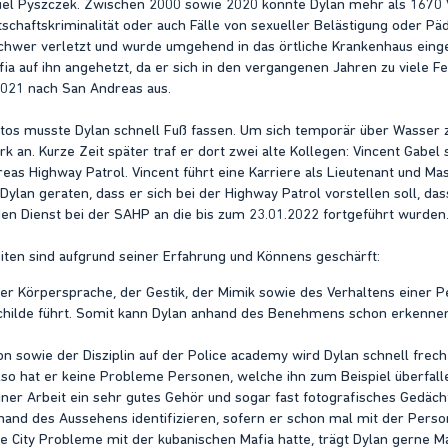
l Pyszczek. Zwischen 2000 sowie 2020 konnte Dylan mehr als 1670 Ve
rtschaftskriminalität oder auch Fälle von sexueller Belästigung oder P
 schwer verletzt und wurde umgehend in das örtliche Krankenhaus e
ia auf ihn angehetzt, da er sich in den vergangenen Jahren zu viele 
2021 nach San Andreas aus.
s musste Dylan schnell Fuß fassen. Um sich temporär über Wasser zu 
rk an. Kurze Zeit später traf er dort zwei alte Kollegen: Vincent Gabe
eas Highway Patrol. Vincent führt eine Karriere als Lieutenant und M
ylan geraten, dass er sich bei der Highway Patrol vorstellen soll, das
den Dienst bei der SAHP an die bis zum 23.01.2022 fortgeführt wurden
iten sind aufgrund seiner Erfahrung und Könnens geschärft:
er Körpersprache, der Gestik, der Mimik sowie des Verhaltens einer P
childe führt. Somit kann Dylan anhand des Benehmens schon erkennen, 
n sowie der Disziplin auf der Police academy wird Dylan schnell frec
lso hat er keine Probleme Personen, welche ihn zum Beispiel überfa
iner Arbeit ein sehr gutes Gehör und sogar fast fotografisches Gedä
hand des Aussehens identifizieren, sofern er schon mal mit der Person
ice City Probleme mit der kubanischen Mafia hatte, trägt Dylan gerne M