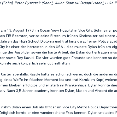
(Sohn), Peter Pyszczek (Sohn), Julian Slomski (Adoptivsohn), Luka P
am 13. August 1978 im Ocean View Hospital in Vice City, Sohn einer po
en FIB Beamten, verlor seine Eltern im frühen Kindesalter bei einem A
 Jahren das High School Diploma und trat kurz darauf einer Police acad
City ist einer der härtesten in den USA - dies musste Dylan früh am ei
nge der Ausbilder sowie die harte Arbeit, die Dylan dort ertragen mu
ter sowie Rey Kazuki. Die vier wurden gute Freunde und konnten so d
 konnte auch körperlich sehr gut mithalten.
Carter ebenfalls. Kazuki hatte es schon schwerer, doch die anderen dre
 eines Waffe im falschen Moment los und traf Kazuki im Kopf, welche
n blieben erfolglos und er starb im Krankenhaus. Dylan konnte dies
ssiv. Nach 3,5 Jahren academy konnten Dylan, Mason und Vincent die a
nahm Dylan einen Job als Officer im Vice City Metro Police Departmen
Zeitgleich lernte er eine wunderschöne Frau kennen. Dylan und seine 