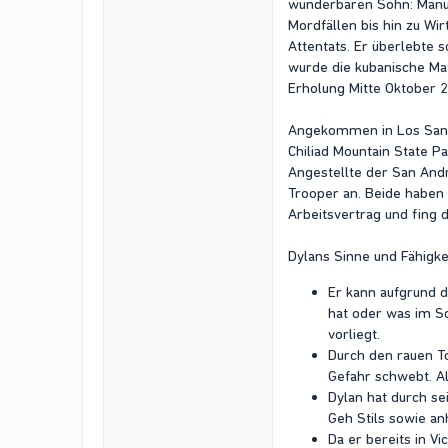
wunderbaren Sohn: Manue
Mordfällen bis hin zu Wi
Attentats. Er überlebte
wurde die kubanische Maf
Erholung Mitte Oktober 
Angekommen in Los Santo
Chiliad Mountain State Pa
Angestellte der San Andr
Trooper an. Beide haben D
Arbeitsvertrag und fing 
Dylans Sinne und Fähigke
Er kann aufgrund d
hat oder was im S
vorliegt.
Durch den rauen To
Gefahr schwebt. A
Dylan hat durch se
Geh Stils sowie an
Da er bereits in V