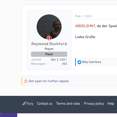
t
i
o
Feb 1, 2022
n
s
:
ABGELEHNT
, da der Spie
Liebe Grüße
Reymond Rockford
Player
Player
Joined
Oct 3, 2021
R
Billy Gamboa
Messages
350
e
a
c
t
Not open for further replies.
i
o
n
s
:
Fury
Contact us
Terms and rules
Privacy policy
Help