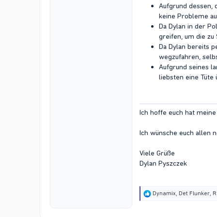
Aufgrund dessen, d
keine Probleme au
Da Dylan in der Po
greifen, um die zu 
Da Dylan bereits 
wegzufahren, selbst
Aufgrund seines la
liebsten eine Tüte
Ich hoffe euch hat meine
Ich wünsche euch allen n
Viele Grüße
Dylan Pyszczek
R
Dynamix
,
Det Flunker
,
R
e
a
c