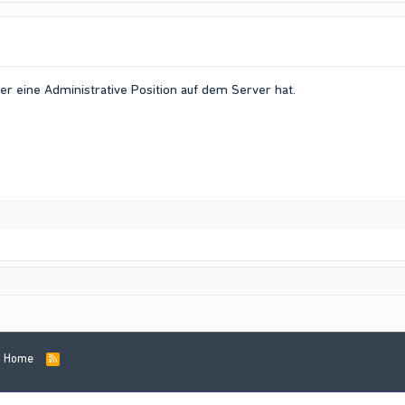
ler eine Administrative Position auf dem Server hat.
Home
R
S
S