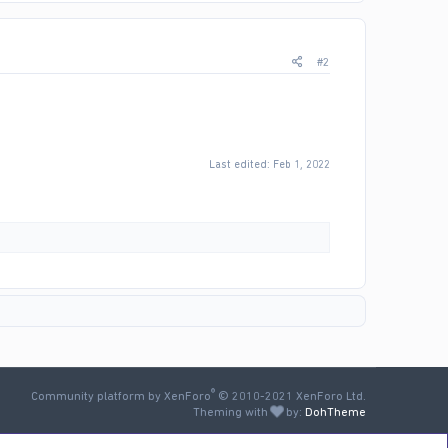
#2
Last edited:
Feb 1, 2022
®
Community platform by XenForo
© 2010-2021 XenForo Ltd.
Theming with
by:
DohTheme