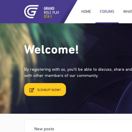
HOME
FORUMS
WHAT
Welcome!
By registering with us, you'll be able to discuss, share a
with other members of our community.
SIGNUP NOW!
New posts