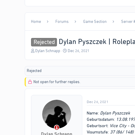
Home
Forums
Game Section
Server #
Dylan Pyszczek | Rolepla
Rejected
T
S
Dylan Schnapp
Dec 26, 2021
h
t
r
a
e
r
Rejected
a
t
d
d
Not open for further replies.
s
a
t
t
a
e
r
Dec 26, 2021
t
e
Name:
Dylan Pyszczek
r
Geburtsdatum:
13.08.19
Geburtsort:
Vice City - 
Visumstufe:
37 (86/ 148)
Dylan Schnapp