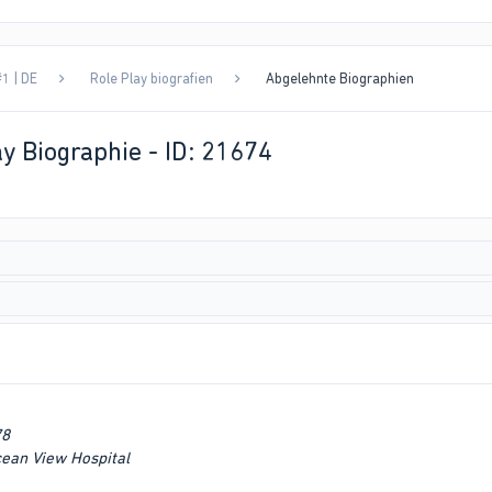
1 | DE
Role Play biografien
Abgelehnte Biographien
y Biographie - ID: 21674
78
Ocean View Hospital