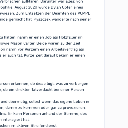
rbrechen aufklären. Darunter war alles; von
ädophilie. August 2020 wurde Dylan Opfer eines
ingewiesen. Zum Entsetzen der Beamten des VCMPD
Feinde gemacht hat. Pyszczek wanderte nach seiner
halten, nahm er einen Job als Holzfäller im
l sowie Mason Carter. Beide waren zu der Zeit
ason nahm vor Kurzem einen Arbeitsvertrag als
s er auch tat. Kurze Zeit darauf bekam er einen
.
erson erkennen, ob diese lügt, was zu verbergen
ob ein direkter Tatverdacht bei einer Person
h und übermütig, selbst wenn das eigene Leben in
llen, dumm zu kommen oder gar zu provozieren.
chtnis: Er kann Personen anhand der Stimme, des
 interagiert hat.
asken im aktiven Streifendienst.