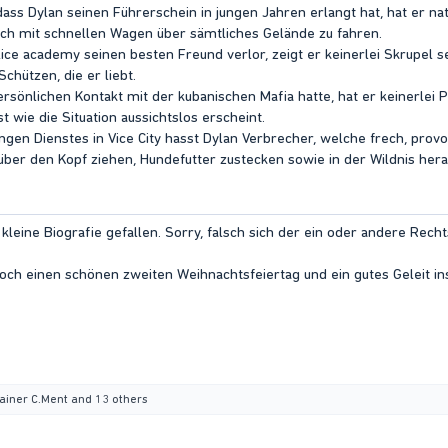
ass Dylan seinen Führerschein in jungen Jahren erlangt hat, hat er na
ch mit schnellen Wagen über sämtliches Gelände zu fahren.
lice academy seinen besten Freund verlor, zeigt er keinerlei Skrupel se
Schützen, die er liebt.
persönlichen Kontakt mit der kubanischen Mafia hatte, hat er keinerl
 wie die Situation aussichtslos erscheint.
ngen Dienstes in Vice City hasst Dylan Verbrecher, welche frech, pro
 über den Kopf ziehen, Hundefutter zustecken sowie in der Wildnis her
 kleine Biografie gefallen. Sorry, falsch sich der ein oder andere Rec
och einen schönen zweiten Weihnachtsfeiertag und ein gutes Geleit in
ainer C.Ment
and 13 others