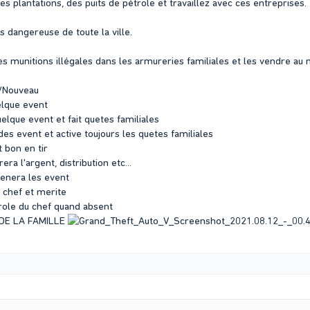
s plantations, des puits de pétrole et travaillez avec ces entreprises.
us dangereuse de toute la ville.
s munitions illégales dans les armureries familiales et les vendre au 
k/Nouveau
uelque event
uelque event et fait quetes familiales
 des event et active toujours les quetes familiales
t bon en tir
rera l'argent, distribution etc...
 menera les event
e chef et merite
 role du chef quand absent
F DE LA FAMILLE