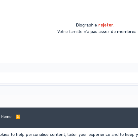
Biographie
rejeter
.
- Votre famille n'a pas assez de membres​
Home
R
S
S
okies to help personalise content, tailor your experience and to keep yo