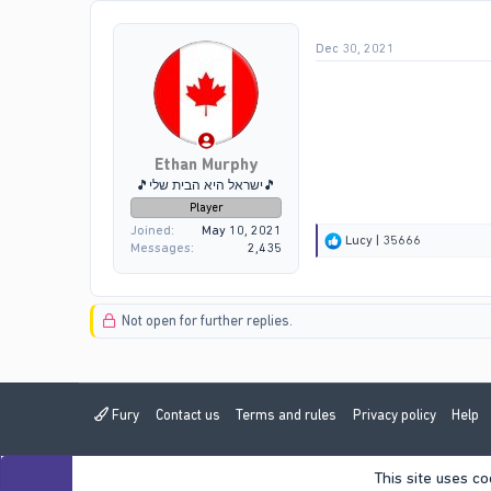
i
o
Dec 30, 2021
n
s
:
Ethan Murphy
🎵ישראל היא הבית שלי🎵
Player
Joined
May 10, 2021
R
Lucy | 35666
Messages
2,435
e
a
c
t
Not open for further replies.
i
o
n
s
:
Fury
Contact us
Terms and rules
Privacy policy
Help
This site uses co