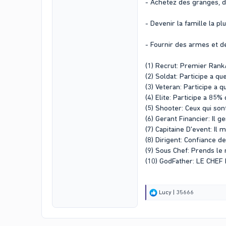
- Achetez des granges, de
- Devenir la famille la pl
- Fournir des armes et de
(1) Recrut: Premier Ran
(2) Soldat: Participe a q
(3) Veteran: Participe a q
(4) Elite: Participe a 85%
(5) Shooter: Ceux qui son
(6) Gerant Financier: Il ge
(7) Capitaine D'event: Il
(8) Dirigent: Confiance d
(9) Sous Chef: Prends le
(10) GodFather: LE CHE
R
Lucy | 35666
e
a
c
t