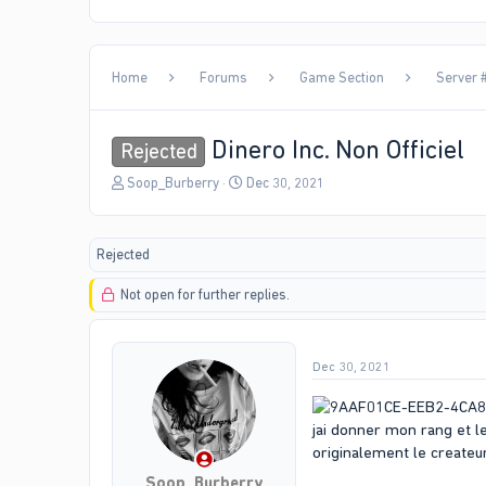
Home
Forums
Game Section
Server #
Dinero Inc. Non Officiel
Rejected
T
S
Soop_Burberry
Dec 30, 2021
h
t
r
a
e
r
Rejected
a
t
d
d
Not open for further replies.
s
a
t
t
a
e
r
Dec 30, 2021
t
e
r
jai donner mon rang et l
originalement le createur
Soop_Burberry