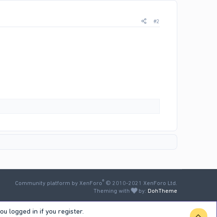
#2
®
Community platform by XenForo
© 2010-2021 XenForo Ltd.
Theming with
by:
DohTheme
u logged in if you register.
TOP