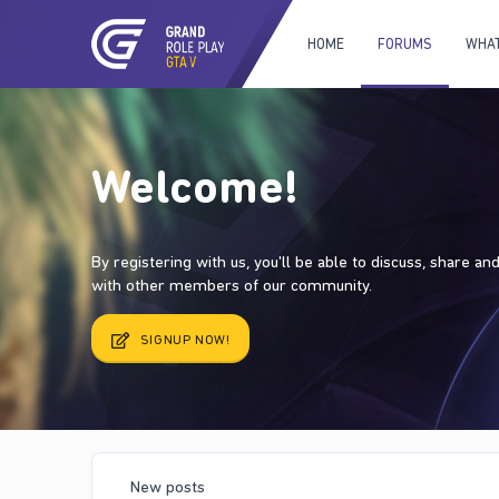
HOME
FORUMS
WHAT
Welcome!
By registering with us, you'll be able to discuss, share a
with other members of our community.
SIGNUP NOW!
New posts