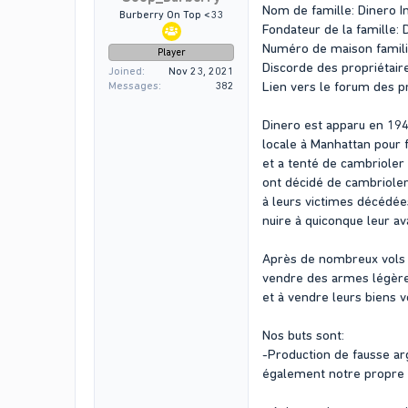
Nom de famille: Dinero In
Burberry On Top <33
Fondateur de la famille: 
Numéro de maison famili
Player
Discorde des propriétair
Joined
Nov 23, 2021
Lien vers le forum des pr
Messages
382
Dinero est apparu en 194
locale à Manhattan pour f
et a tenté de cambrioler 
ont décidé de cambrioler 
à leurs victimes décédées
nuire à quiconque leur ava
Après de nombreux vols e
vendre des armes légères
et à vendre leurs biens v
Nos buts sont:
-Production de fausse arg
également notre propre l