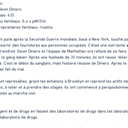
c.
Devin Dinero
ale: 430
es familiaux: S o u p#0506
opriétaires familiaux:
masbie
6 juste après la Seconde Guerre mondiale, basé à New York, touché pa
ournir des fournitures aux personnes occupées. C'était une nuit lente a
l'endroit. Devin Dinero et l'équipe de Manhattan ont refusé de se faire 
le gang italien. Après une fusillade de 30 minutes, ils ont réussi. Vol
. C'est le début du sanglant, mais histoire réussie de Dinero. Après le
it fait du mal.
t représailles, gravit les échelons à Brooklyn et reprend les actifs i
, à voler et à prendre des otages. Ils ont commencé à perquisitionne
olés au marché noir.
ent et de drugs en faisant des laboratoires de drugs dans les laborato
aboratoire de drugs.