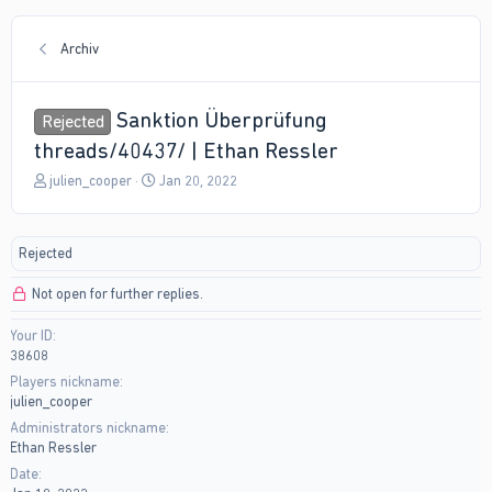
Archiv
Sanktion Überprüfung
Rejected
threads/40437/ | Ethan Ressler
T
S
julien_cooper
Jan 20, 2022
h
t
r
a
e
r
Rejected
a
t
d
d
Not open for further replies.
s
a
t
t
Your ID
a
e
38608
r
t
Players nickname
e
julien_cooper
r
Administrators nickname
Ethan Ressler
Date