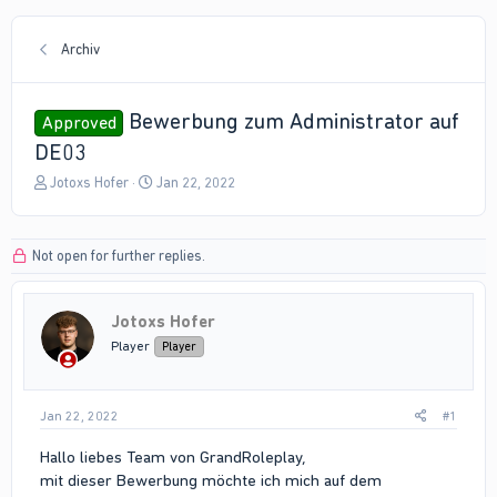
Archiv
Bewerbung zum Administrator auf
Approved
DE03
T
S
Jotoxs Hofer
Jan 22, 2022
h
t
r
a
e
r
Not open for further replies.
a
t
d
d
s
a
Jotoxs Hofer
t
t
a
e
Player
Player
r
t
e
Jan 22, 2022
#1
r
Hallo liebes Team von GrandRoleplay,
mit dieser Bewerbung möchte ich mich auf dem