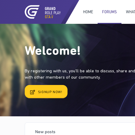
HOME
FORUMS
WHAT
Welcome!
By registering with us, you'll be able to discuss, share a
with other members of our community.
SIGNUP NOW!
New posts