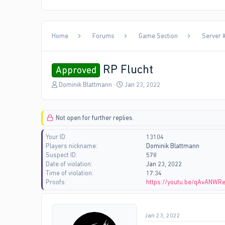
Home
Forums
Game Section
Server #
RP Flucht
Approved
T
S
Dominik Blattmann
Jan 23, 2022
h
t
r
a
e
r
Not open for further replies.
a
t
d
d
Your ID
13104
s
a
Players nickname
Dominik Blattmann
t
t
Suspect ID
578
a
e
Date of violation
Jan 23, 2022
r
Time of violation
17:34
t
Proofs
https://youtu.be/qAvANWR
e
r
Jan 23, 2022