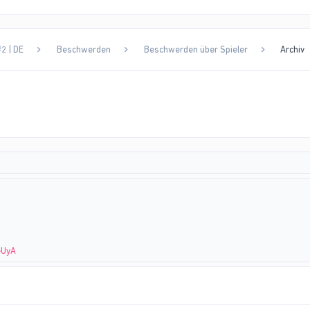
2 | DE
Beschwerden
Beschwerden über Spieler
Archiv
eUyA