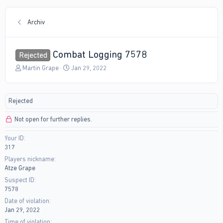
Archiv
Combat Logging 7578
Rejected
T
S
Martin Grape
Jan 29, 2022
h
t
r
a
e
r
Rejected
a
t
d
d
Not open for further replies.
s
a
t
t
Your ID
a
e
317
r
t
Players nickname
e
Atze Grape
r
Suspect ID
7578
Date of violation
Jan 29, 2022
Time of violation