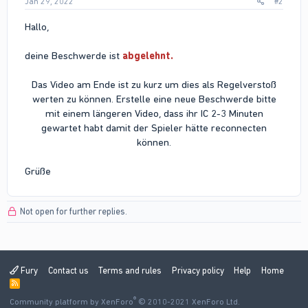
Jan 29, 2022
#2
Hallo,
deine Beschwerde ist
abgelehnt.
Das Video am Ende ist zu kurz um dies als Regelverstoß
werten zu können. Erstelle eine neue Beschwerde bitte
mit einem längeren Video, dass ihr IC 2-3 Minuten
gewartet habt damit der Spieler hätte reconnecten
können.​
Grüße
Not open for further replies.
Fury
Contact us
Terms and rules
Privacy policy
Help
Home
R
S
®
Community platform by XenForo
S
© 2010-2021 XenForo Ltd.