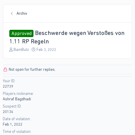
Archiv
Beschwerde wegen Verstoßes von
Approved
1.11 RP Regeln
T
S
BamButz
Feb 3, 2022
h
t
r
a
e
r
Not open for further replies.
a
t
d
d
Your ID
s
a
22739
t
t
a
e
Players nickname
r
Ashraf Bagdhadi
t
Suspect ID
e
20134
r
Date of violation
Feb 1, 2022
Time of violation