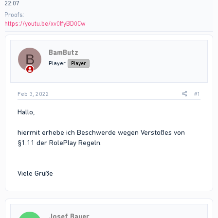
22:07
Proofs
https://youtu.be/xv0lfyBD0Cw
BamButz
B
Player
Player
Feb 3, 2022
#1
Hallo,
hiermit erhebe ich Beschwerde wegen Verstoßes von
§1.11 der RolePlay Regeln.
Viele Grüße
Josef Bauer