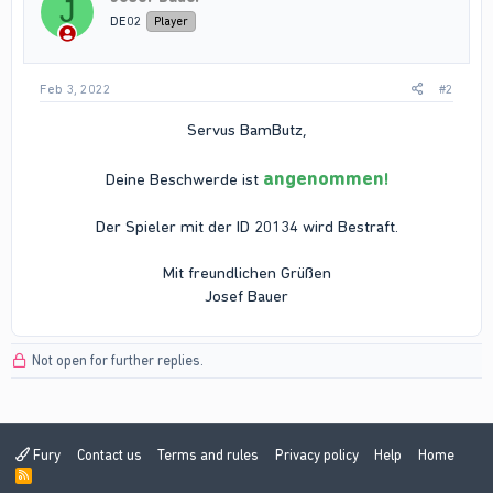
J
DE02
Player
Feb 3, 2022
#2
Servus BamButz,
angenommen
Deine Beschwerde ist
!
Der Spieler mit der ID 20134 wird Bestraft.
Mit freundlichen Grüßen
Josef Bauer​
Not open for further replies.
Fury
Contact us
Terms and rules
Privacy policy
Help
Home
R
S