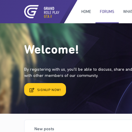
HOME
FORUMS
WHAT
Welcome!
By registering with us, you'll be able to discuss, share a
with other members of our community.
SIGNUP NOW!
New posts