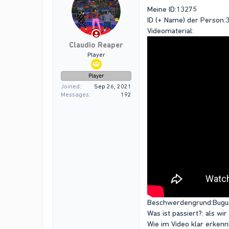
Meine ID:13275
ID (+ Name) der Person:
Videomaterial:
Claudio Reaper
Player
Player
Joined
Sep 26, 2021
Messages
192
Beschwerdengrund:Bugu
Was ist passiert?: als w
Wie im Video klar erkenn