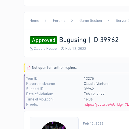
Home
Forums
Game Section
Server #
Bugusing | ID 39962
Approved
T
S
Claudio Reaper
Feb 12, 2022
h
t
r
a
e
r
Not open for further replies.
a
t
d
d
Your ID
13275
s
a
Players nickname
Claudio Venturii
t
t
Suspect ID
39962
a
e
Date of violation
Feb 12, 2022
r
Time of violation
16:06
t
Proofs
https://youtu.be/sUHdg-T7
e
r
Feb 12, 2022