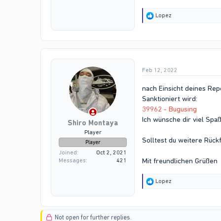
R
Lopez
e
a
c
t
i
o
Feb 12, 2022
n
s
:
nach Einsicht deines Re
Sanktioniert wird:
39962 - Bugusing
Ich wünsche dir viel Spa
Shiro Montaya
Player
Solltest du weitere Rück
Player
Joined
Oct 2, 2021
Mit freundlichen Grüßen
Messages
421
R
Lopez
e
a
c
t
Not open for further replies.
i