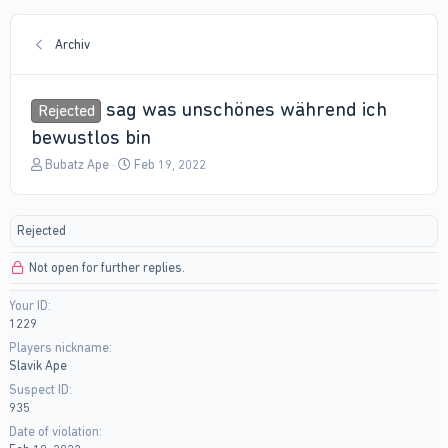
Archiv
sag was unschönes während ich
Rejected
bewustlos bin
T
S
Bubatz Ape
Feb 19, 2022
h
t
r
a
e
r
Rejected
a
t
d
d
Not open for further replies.
s
a
t
t
Your ID
a
e
1229
r
t
Players nickname
e
Slavik Ape
r
Suspect ID
935
Date of violation