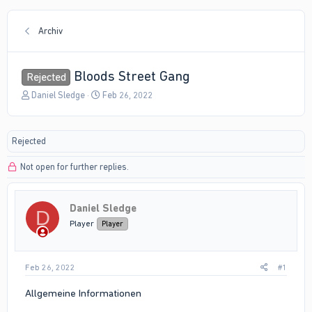
Archiv
Bloods Street Gang
Rejected
T
S
Daniel Sledge
Feb 26, 2022
h
t
r
a
e
r
Rejected
a
t
d
d
Not open for further replies.
s
a
t
t
a
e
r
Daniel Sledge
D
t
Player
Player
e
r
Feb 26, 2022
#1
Allgemeine Informationen