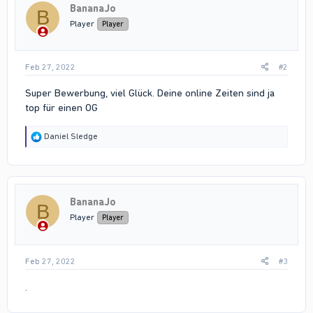
BananaJo
B
Player
Player
Feb 27, 2022
#2
Super Bewerbung, viel Glück. Deine online Zeiten sind ja
top für einen OG
R
Daniel Sledge
e
a
c
t
i
BananaJo
o
B
n
Player
Player
s
:
Feb 27, 2022
#3
.