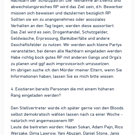
Nachbarn der Schutzpatron. Die Teilnahme an Events und
abwechslungsreiches RP wird das Ziel sein, d.h. Bewerber
müssen sich beweisen und dazulernen bezüglich RP.
Sollten sie ein zu unangenehmes oder assoziales
Verhalten an den Tag legen, werden diese aussortiert.
Das Ziel wird es sein, Drogenhandel, Schutzgelder,
Geldwäsche, Erpressung, Banküberfälle und andere
Geschäftsfelder zu nutzen. Wir werden auch kleine Partys
veranstalten, bei denen alle Nachbarn eingeladen werden.
Habe richtig bock gutes RP mit anderen Gangs und Orga's
zu planen und ggf auch improvisorisch umzusetzen.
Im übrigen suche ich den Mörder meiner Eltern, wenn Sie
Informationen haben, lassen Sie es mich bitte wissen.
4. Existieren bereits Personen die mit einem höheren
Rang eingeladen werden?
Den Stellvertreter würde ich später gerne von den Bloods
selbst demokratisch wählen lassen nach ca einer Woche -
natürlich mit angemessenem RP.
Leute die beitreten würden: Hasan Sokan, Adam Pejn, Rico
Wersake, Dima Lawrow, Yani Abuzain, Daniel Stone, Janis