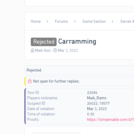
Home
Forums
Game Section
Server #
Carramming
Rejected
T
S
Maik Aziz
Mar 3, 2022
h
t
r
a
e
r
Rejected
a
t
d
d
Not open for further replies.
s
a
t
t
Your ID
22684
a
e
Players nickname
Maik_Ramo
r
Suspect ID
26022, 18577
t
Date of violation
Mar 3, 2022
e
Time of violation
0:30
r
Proofs
https://streamable.com/a7