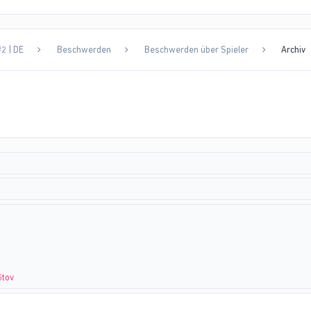
2 | DE
Beschwerden
Beschwerden über Spieler
Archiv
5tov