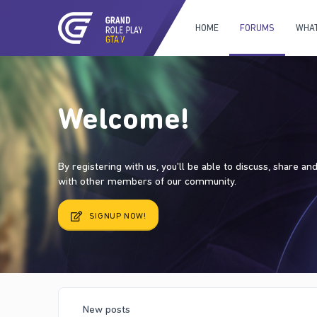
HOME
FORUMS
WHAT
Welcome!
By registering with us, you'll be able to discuss, share a
with other members of our community.
SIGNUP NOW!
New posts