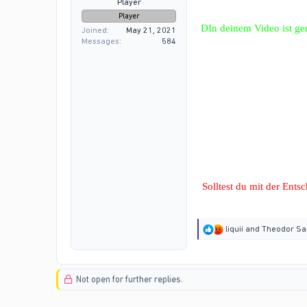
Player
Player
DIn deinem Video ist gen
Joined
May 21, 2021
Messages
584
Solltest du mit der Ent
R
liquii
and
Theodor Sa
e
a
c
t
Not open for further replies.
i
o
n