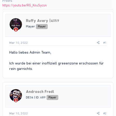
Proofs
https://youtu.be/RG_K6uSycs4
Ruffy Avery |4059
Player
Player
Mar 10, 2022
#1
Hallo liebes Admin Team,
Ich wurde bei einer inoffiziell greeenzone erschossen für
rein garnichts.
Androsch Fredl
DE04 | ID: 689
Player
Mar 10, 2022
#2