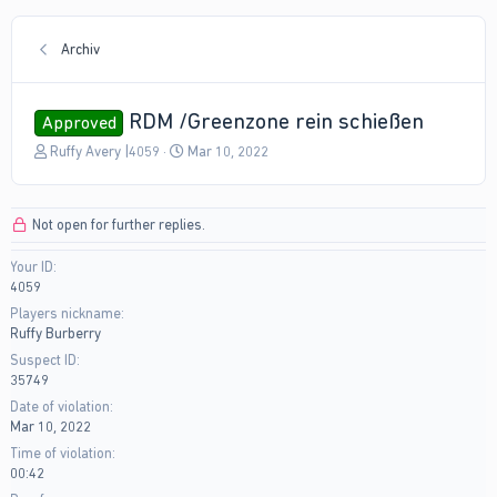
Archiv
RDM /Greenzone rein schießen
Approved
T
S
Ruffy Avery |4059
Mar 10, 2022
h
t
r
a
e
r
Not open for further replies.
a
t
d
d
Your ID
s
a
4059
t
t
a
e
Players nickname
r
Ruffy Burberry
t
Suspect ID
e
35749
r
Date of violation
Mar 10, 2022
Time of violation
00:42