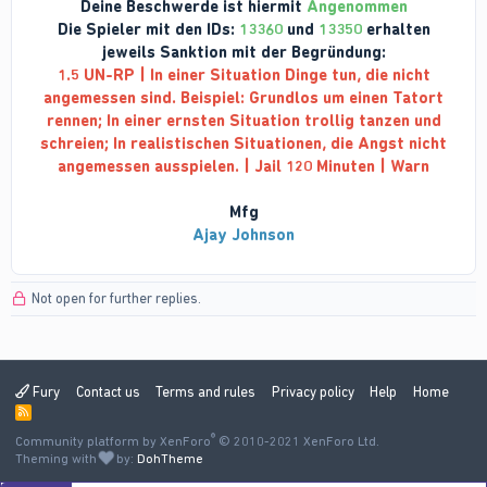
Deine Beschwerde ist hiermit
Angenommen
Die Spieler mit den IDs:
13360
und
13350
erhalten
jeweils Sanktion mit der Begründung:
1.5 UN-RP | In einer Situation Dinge tun, die nicht
angemessen sind. Beispiel: Grundlos um einen Tatort
rennen; In einer ernsten Situation trollig tanzen und
schreien; In realistischen Situationen, die Angst nicht
angemessen ausspielen. | Jail 120 Minuten | Warn
Mfg
Ajay Johnson
Not open for further replies.
Fury
Contact us
Terms and rules
Privacy policy
Help
Home
R
S
®
Community platform by XenForo
S
© 2010-2021 XenForo Ltd.
Theming with
by:
DohTheme