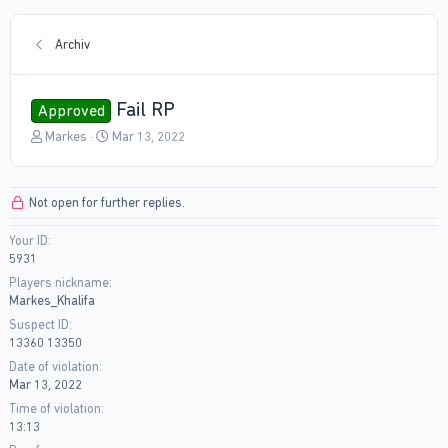
Archiv
Fail RP
Approved
T
S
Markes
Mar 13, 2022
h
t
r
a
e
r
Not open for further replies.
a
t
d
d
Your ID
s
a
5931
t
t
a
e
Players nickname
r
Markes_Khalifa
t
Suspect ID
e
13360 13350
r
Date of violation
Mar 13, 2022
Time of violation
13:13