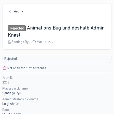
Archiv
Animations Bug und deshalb Admin
Rejected
Knast
T
S
Santiago Ryu
Mar 15, 2022
h
t
r
a
e
r
Rejected
a
t
d
d
Not open for further replies.
s
a
t
t
Your ID
a
e
2208
r
t
Players nickname
e
Santiago Ryu
r
Administrators nickname
Luigi Ahner
Date