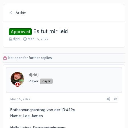
Archiv
Es tut mir leid
Approved
T
S
djddj
Mar 15, 2022
h
t
r
a
e
r
Not open for further replies.
a
t
d
d
s
a
djddj
t
t
a
e
Player
Player
r
t
e
Mar 15, 2022
#1
r
Entbannungsantrag von der ID:4596
Name: Lee James
Hallo liebes Serveradminteam