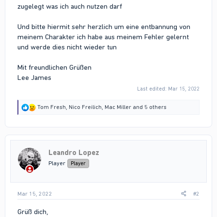
zugelegt was ich auch nutzen darf
Und bitte hiermit sehr herzlich um eine entbannung von
meinem Charakter ich habe aus meinem Fehler gelernt
und werde dies nicht wieder tun
Mit freundlichen Grüßen
Lee James
Last edited:
Mar 15, 2022
R
Tom Fresh
,
Nico Freilich
,
Mac Miller
and 5 others
e
a
c
t
i
Leandro Lopez
o
n
Player
Player
s
:
Mar 15, 2022
#2
Grüß dich,