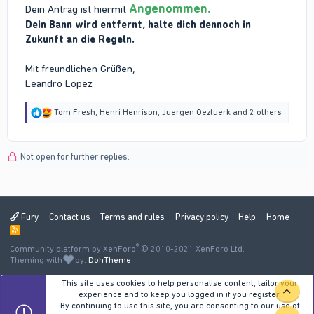
Angenommen.
Dein Antrag ist hiermit
Dein Bann wird entfernt, halte dich dennoch in
Zukunft an die Regeln.
Mit freundlichen Grüßen,
Leandro Lopez
R
Tom Fresh
,
Henri Henrison
,
Juergen Oeztuerk
and 2 others
e
a
c
Not open for further replies.
t
i
o
n
s
:
Fury
Contact us
Terms and rules
Privacy policy
Help
Home
R
S
®
Community platform by XenForo
S
© 2010-2021 XenForo Ltd.
Theming with
by:
DohTheme
This site uses cookies to help personalise content, tailor your
TOP
experience and to keep you logged in if you register.
By continuing to use this site, you are consenting to our use of