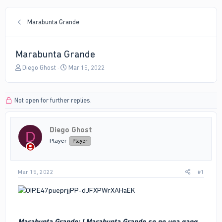
Marabunta Grande
Marabunta Grande
T
S
Diego Ghost
Mar 15, 2022
h
t
r
a
e
r
Not open for further replies.
a
t
d
d
s
a
Diego Ghost
t
t
D
a
e
Player
Player
r
t
e
Mar 15, 2022
#1
r
Marabunta Grande: I Marabunta Grande so no una gang