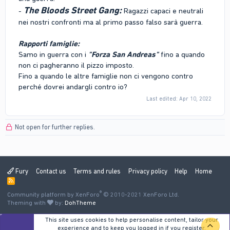
The Bloods Street Gang:
-
Ragazzi capaci e neutrali
nei nostri confronti ma al primo passo falso sarà guerra.
Rapporti famiglie:
Samo in guerra con i
"Forza San Andreas"
fino a quando
non ci pagheranno il pizzo imposto.
Fino a quando le altre famiglie non ci vengono contro
perché dovrei andargli contro io?
Last edited:
Apr 10, 2022
Not open for further replies.
Fury
Contact us
Terms and rules
Privacy policy
Help
Home
R
S
®
Community platform by XenForo
S
© 2010-2021 XenForo Ltd.
Theming with
by:
DohTheme
This site uses cookies to help personalise content, tailor your
TOP
experience and to keep you logged in if you register.