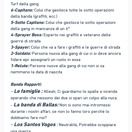
Turf della gang
6-Capitano:
Colui che gestisce tutte le sotto operazioni
della banda (graffiti, ecc.)
5-Sotto Capitano:
Colui che gestisce le sotto operazioni
della gang in mancanza di un 6°
4-Sprayer Boss:
Esperto nei graffiti e veterano delle
guerre di strada
3-Spayer:
Colui che va a fare i graffiti e le guerre di strada
2-Soldato:
Persona nuova alla gang di cui ci si deve ancora
fidare epr assegnarli un ruolo in essa
1-Relute:
Persone nuove alla gang di cui non si sa
nemmeno la data di nascita
Banda Rapporti:
-
Le famiglie
:
Alleati, Ci guardiamo le spalle a vicenda
sperando che nessuno dei due si spari un colpo alla nuca..
La banda di
Ballas:
-
Non si sono mai intromessi
durante i nostri affari; se non lo fanno loro perché lo
dobbiamo fare noi?
-
Los
Santos Vagos
:
Neutralità, Potrebbe scoppiare
una guerra.