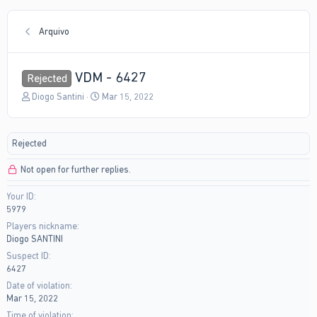
Arquivo
VDM - 6427
Rejected
T
S
Diogo Santini
Mar 15, 2022
h
t
r
a
e
r
Rejected
a
t
d
d
Not open for further replies.
s
a
t
t
Your ID
a
e
5979
r
t
Players nickname
e
Diogo SANTINI
r
Suspect ID
6427
Date of violation
Mar 15, 2022
Time of violation