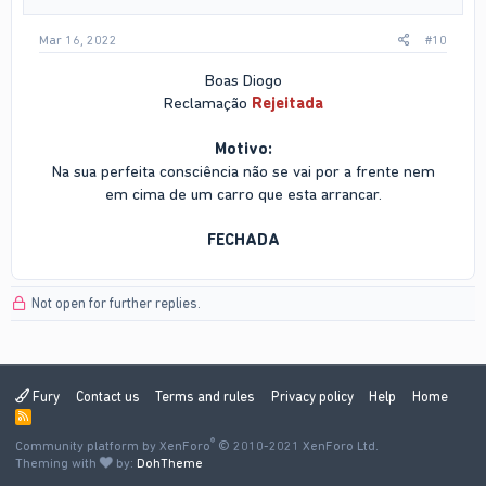
Mar 16, 2022
#10
Boas Diogo
Reclamação
Rejeitada
Motivo:
Na sua perfeita consciência não se vai por a frente nem
em cima de um carro que esta arrancar.
FECHADA
Not open for further replies.
Fury
Contact us
Terms and rules
Privacy policy
Help
Home
R
S
®
Community platform by XenForo
S
© 2010-2021 XenForo Ltd.
Theming with
by:
DohTheme