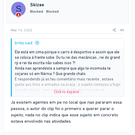
Skizee
S
Blocked
Blocked
Mar 16, 2022
#8
brnkz said:
Ele está em cima porque o carro é desportivo e assim que ele
se coloca à frente sobe. Ou tu rei das mecânicas , rei do grand
rp e rei da escrita não sabes isso ?!
Ainda nao aprendeste a sempre que algo te incomoda te
coçares só em Nárnia ? Que grande chato.
E respondendo já ao teu comentário mais recente , estava
gente aos tiros e armados na praça , o sujeito começou a fugir
quando nos viu , temos todo o direito de o considerar
Click to expand...
suspeito.
Ja existem agentes em pe no local que nao pararam essa
pessoa, o autor do clip foi o primeiro a querer parar o
sujeito, nada no clip indica que esse sujeito em concreto
estava envolvido nas atividades.