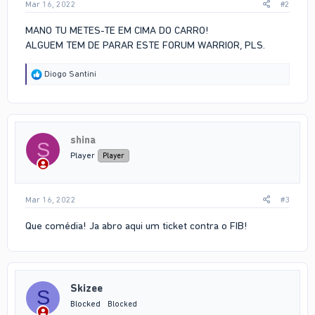
Mar 16, 2022
#2
MANO TU METES-TE EM CIMA DO CARRO!
ALGUEM TEM DE PARAR ESTE FORUM WARRIOR, PLS.
R
Diogo Santini
e
a
c
t
i
shina
o
S
n
Player
Player
s
:
Mar 16, 2022
#3
Que comédia! Ja abro aqui um ticket contra o FIB!
Skizee
S
Blocked
Blocked