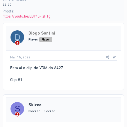
23:50
Proofs
https://youtu.be/EBY4uFIzH1g
Diogo Santini
D
Player
Player
Mar 15, 2022
#1
Esta ai o clip do VDM do 6427
Clip #1
Skizee
S
Blocked
Blocked